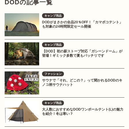
DODの記事一覧
キャンプ用品
DODがまさかの全品20％OFF！「カマボコテント」
も対象の24時間限定セール開催
キャンプ用品
【DOD】初の薪ストーブ対応「ガシーンドーム」が
登場！ギミック多数で夏もバッチリです
ファッション
サウナで「それ、どこの？」って聞かれるDODのキ
ノコ柄サウナハット
キャンプ用品
大人数におすすめなDODワンポールテント(L)の魅力
を紹介！冬は寒い？