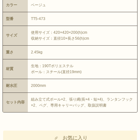
カラー
ベージュ
型番
TT5-473
使用サイズ：420×420×200(h)cm
サイズ
収納サイズ：直径10×長さ56(h)cm
重さ
2.45kg
生地：190Tポリエステル
材質
ポール：スチール(直径19mm)
耐水圧
2000mm
組み立て式ポール×2、張り縄(長×4・短×4)、ランタンフック
セット内容
×2、ペグ、専用キャリーバッグ、取扱説明書
お気に入り