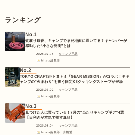
ランキング
No.1
蚊取り線香、キャンプでまだ地面に置いてる？キャンパーが
感動した“小さな発明”とは
2026.07.26
キャンプ用品
hinata編集部
No.2
TOKYO CRAFTS×トヨトミ「GEAR MISSION」がコラボ！冬キ
ャンプの“火まわり”を担う限定K3クッキングストーブが登場
2026.08.02
キャンプ用品
hinata編集部
No.3
見つけた人は買っている！7月の“当たりキャンプギア”4選
【目利きが本気で推す逸品】
2026.08.04
キャンプ用品
hinata編集部 舟橋愛