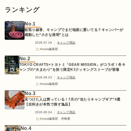
ランキング
No.1
蚊取り線香、キャンプでまだ地面に置いてる？キャンパーが
感動した“小さな発明”とは
2026.07.26
キャンプ用品
hinata編集部
No.2
TOKYO CRAFTS×トヨトミ「GEAR MISSION」がコラボ！冬キ
ャンプの“火まわり”を担う限定K3クッキングストーブが登場
2026.08.02
キャンプ用品
hinata編集部
No.3
見つけた人は買っている！7月の“当たりキャンプギア”4選
【目利きが本気で推す逸品】
2026.08.04
キャンプ用品
hinata編集部 舟橋愛
No.4