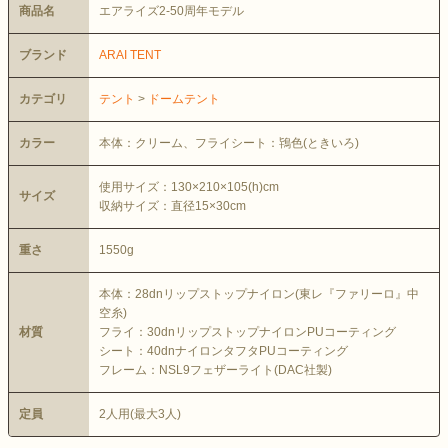
商品名
エアライズ2-50周年モデル
ブランド
ARAI TENT
カテゴリ
テント
>
ドームテント
カラー
本体：クリーム、フライシート：鴇色(ときいろ)
使用サイズ：130×210×105(h)cm
サイズ
収納サイズ：直径15×30cm
重さ
1550g
本体：28dnリップストップナイロン(東レ『ファリーロ』中
空糸)
材質
フライ：30dnリップストップナイロンPUコーティング
シート：40dnナイロンタフタPUコーティング
フレーム：NSL9フェザーライト(DAC社製)
定員
2人用(最大3人)