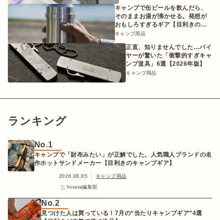
キャンプで缶ビールを飲んだら、
そのままお湯が沸かせる。発想が
おもしろすぎるギア【目利きのキ
ャンプギア】
キャンプ用品
正直、知りませんでした…バイ
ヤーが驚いた「衝撃的すぎキャ
ンプ道具」6選【2026年版】
キャンプ用品
ランキング
No.1
キャンプで「財布みたい」が正解でした。人気職人ブランドの名
作ホットサンドメーカー【目利きのキャンプギア】
2026.08.05
キャンプ用品
hinata編集部
No.2
見つけた人は買っている！7月の“当たりキャンプギア”4選