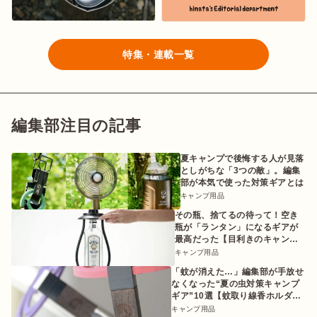
特集・連載一覧
編集部注目の記事
夏キャンプで後悔する人が見落
としがちな「3つの敵」。編集
部が本気で使った対策ギアとは
キャンプ用品
その瓶、捨てるの待って！空き
瓶が「ランタン」になるギアが
最高だった【目利きのキャンプ
ギア】
キャンプ用品
「蚊が消えた…」編集部が手放せ
なくなった“夏の虫対策キャンプ
ギア”10選【蚊取り線香ホルダー
etc.】
キャンプ用品