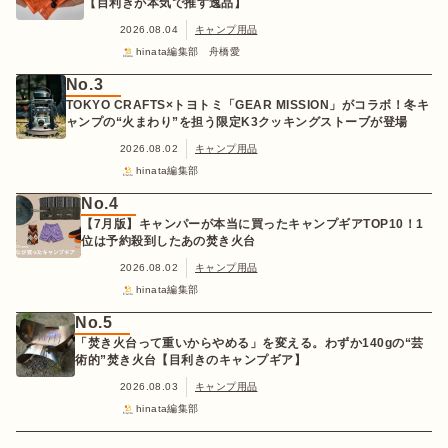
【目利きが本気で推す逸品】
2026.08.04
キャンプ用品
hinata編集部 舟橋愛
No.3
TOKYO CRAFTS×トヨトミ「GEAR MISSION」がコラボ！冬キ
ャンプの“火まわり”を担う限定K3クッキングストーブが登場
2026.08.02
キャンプ用品
hinata編集部
No.4
【7月版】キャンパーが本当に買ったキャンプギアTOP10！1
位は予約殺到したあの焚き火台
2026.08.02
キャンプ用品
hinata編集部
No.5
「焚き火台って重いからやめる」を変える。わずか140gの“芸
術的”焚き火台【目利きのキャンプギア】
2026.08.03
キャンプ用品
hinata編集部