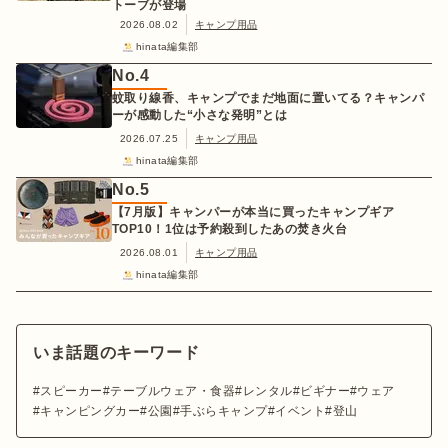
トーブが登場
2026.08.02
キャンプ用品
hinata編集部
No.
4
蚊取り線香、キャンプでまだ地面に置いてる？キャンパ
ーが感動した“小さな発明”とは
2026.07.25
キャンプ用品
hinata編集部
No.
5
【7月版】キャンパーが本当に買ったキャンプギア
TOP10！1位は予約殺到したあの焚き火台
2026.08.01
キャンプ用品
hinata編集部
いま話題のキーワード
スピーカー
テーブルウェア・食器
レンタル
ビギナー
ウェア
キャンピングカー
公園
手ぶらキャンプ
イベント
登山