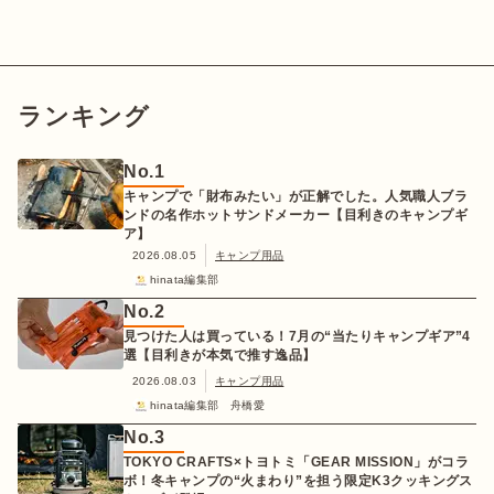
ランキング
No.
1
キャンプで「財布みたい」が正解でした。人気職人ブラ
ンドの名作ホットサンドメーカー【目利きのキャンプギ
ア】
2026.08.05
キャンプ用品
hinata編集部
No.
2
見つけた人は買っている！7月の“当たりキャンプギア”4
選【目利きが本気で推す逸品】
2026.08.03
キャンプ用品
hinata編集部 舟橋愛
No.
3
TOKYO CRAFTS×トヨトミ「GEAR MISSION」がコラ
ボ！冬キャンプの“火まわり”を担う限定K3クッキングス