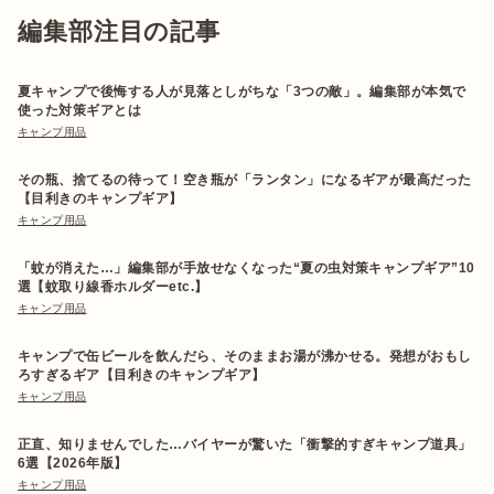
編集部注目の記事
夏キャンプで後悔する人が見落としがちな「3つの敵」。編集部が本気で
使った対策ギアとは
キャンプ用品
その瓶、捨てるの待って！空き瓶が「ランタン」になるギアが最高だった
【目利きのキャンプギア】
キャンプ用品
「蚊が消えた…」編集部が手放せなくなった“夏の虫対策キャンプギア”10
選【蚊取り線香ホルダーetc.】
キャンプ用品
キャンプで缶ビールを飲んだら、そのままお湯が沸かせる。発想がおもし
ろすぎるギア【目利きのキャンプギア】
キャンプ用品
正直、知りませんでした…バイヤーが驚いた「衝撃的すぎキャンプ道具」
6選【2026年版】
キャンプ用品