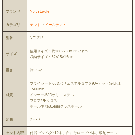
ブランド
North Eagle
カテゴリ
テント
>
ドームテント
型番
NE1212
使用サイズ：約200×200×125(h)cm
サイズ
収納サイズ：57×15×15cm
重さ
約3.5kg
フライシート/68Dポリエステルタフタ(UVカット)耐水圧
1500mm
材質
インナー/68Dポリエステル
フロア/PEクロス
ポール/直径8.5mmグラスポール
定員
2～3人
セット内容
付属:ピンペグ×10本、自在付ロープ×4本、収納ケース