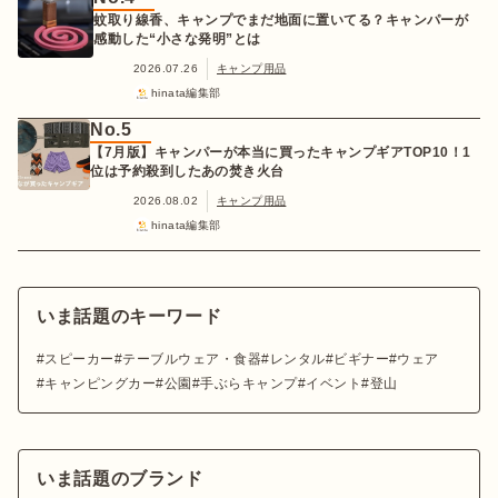
蚊取り線香、キャンプでまだ地面に置いてる？キャンパーが
感動した“小さな発明”とは
2026.07.26
キャンプ用品
hinata編集部
No.5
【7月版】キャンパーが本当に買ったキャンプギアTOP10！1
位は予約殺到したあの焚き火台
2026.08.02
キャンプ用品
hinata編集部
いま話題のキーワード
スピーカー
テーブルウェア・食器
レンタル
ビギナー
ウェア
キャンピングカー
公園
手ぶらキャンプ
イベント
登山
いま話題のブランド