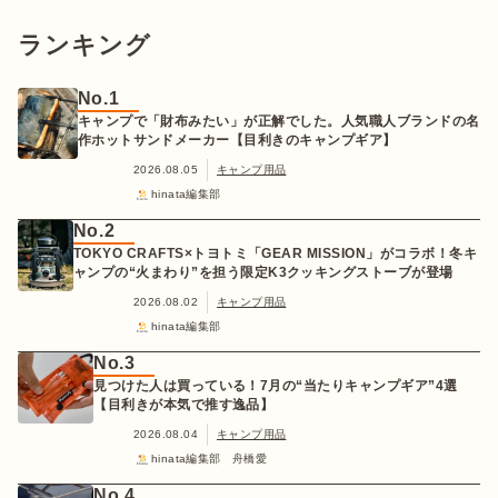
ランキング
No.1
キャンプで「財布みたい」が正解でした。人気職人ブランドの名
作ホットサンドメーカー【目利きのキャンプギア】
2026.08.05
キャンプ用品
hinata編集部
No.2
TOKYO CRAFTS×トヨトミ「GEAR MISSION」がコラボ！冬キ
ャンプの“火まわり”を担う限定K3クッキングストーブが登場
2026.08.02
キャンプ用品
hinata編集部
No.3
見つけた人は買っている！7月の“当たりキャンプギア”4選
【目利きが本気で推す逸品】
2026.08.04
キャンプ用品
hinata編集部 舟橋愛
No.4