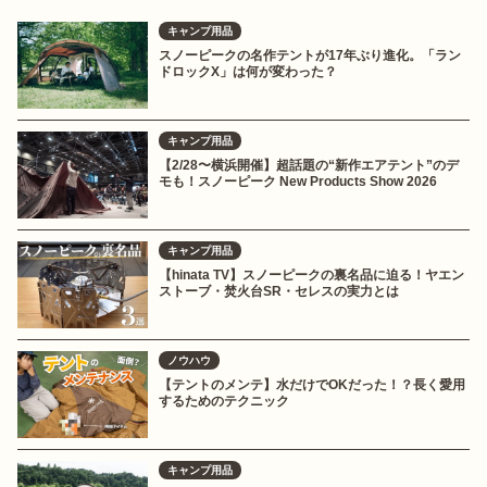
キャンプ用品
スノーピークの名作テントが17年ぶり進化。「ラン
ドロックX」は何が変わった？
キャンプ用品
【2/28〜横浜開催】超話題の“新作エアテント”のデ
モも！スノーピーク New Products Show 2026
キャンプ用品
【hinata TV】スノーピークの裏名品に迫る！ヤエン
ストーブ・焚火台SR・セレスの実力とは
ノウハウ
【テントのメンテ】水だけでOKだった！？長く愛用
するためのテクニック
キャンプ用品