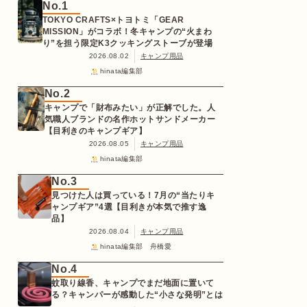
No.1
TOKYO CRAFTS×トヨトミ「GEAR
MISSION」がコラボ！冬キャンプの“火まわ
り”を担う限定K3クッキングストーブが登場
2026.08.02
キャンプ用品
hinata編集部
No.2
キャンプで「財布みたい」が正解でした。人
気職人ブランドの名作ホットサンドメーカー
【目利きのキャンプギア】
2026.08.05
キャンプ用品
hinata編集部
No.3
見つけた人は買っている！7月の“当たりキ
ャンプギア”4選【目利きが本気で推す逸
品】
2026.08.04
キャンプ用品
hinata編集部 舟橋愛
No.4
蚊取り線香、キャンプでまだ地面に置いて
る？キャンパーが感動した“小さな発明”とは