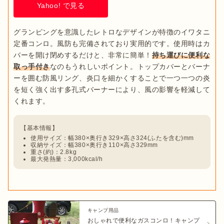
Yahoo! で見る
グランピングを意識したレトロなデザインが特徴のイワタニ
定番コンロ。風防も完備されており実用的です。使用時はカ
バーを開け閉めするだけと、非常に簡単！
持ち運びに便利な
取っ手付き
なのもうれしいポイント。トップカバーとバーナ
ーを囲む防風リング、炎口を細かくすることで一つ一つの炎
を短く強く出す多孔式バーナーにより、風の影響を軽減して
使用サイズ：幅380×奥行き329×高さ324(ふたを含む)mm
収納サイズ：幅380×奥行き110×高さ329mm
重さ(約)：2.8kg
最大発熱量：3,000kcal/h
キャンプ用品
おしゃれで便利なガスコンロ！キャンプ