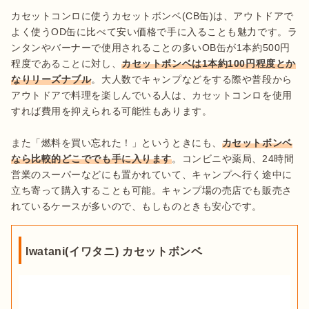
カセットコンロに使うカセットボンベ(CB缶)は、アウトドアで
よく使うOD缶に比べて安い価格で手に入ることも魅力です。ラ
ンタンやバーナーで使用されることの多いOB缶が1本約500円
程度であることに対し、
カセットボンベは1本約100円程度とか
なりリーズナブル
。大人数でキャンプなどをする際や普段から
アウトドアで料理を楽しんでいる人は、カセットコンロを使用
すれば費用を抑えられる可能性もあります。

また「燃料を買い忘れた！」というときにも、
カセットボンベ
なら比較的どこででも手に入ります
。コンビニや薬局、24時間
営業のスーパーなどにも置かれていて、キャンプへ行く途中に
立ち寄って購入することも可能。キャンプ場の売店でも販売さ
れているケースが多いので、もしものときも安心です。
Iwatani(イワタニ) カセットボンベ