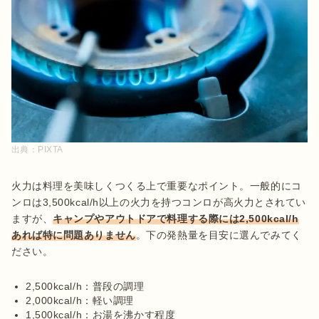
出典：
PIXTA
火力は料理を美味しくつくる上で重要なポイント。一般的にコ
ンロは3,500kcal/h以上の火力を持つコンロが高火力とされてい
ますが、
キャンプやアウトドアで料理する際には2,500kcal/h
あれば特に問題ありません
。下の発熱量を目安に選んでみてく
ださい。

2,500kcal/h：普段の調理
2,000kcal/h：軽い調理
1,500kcal/h：お湯を沸かす程度