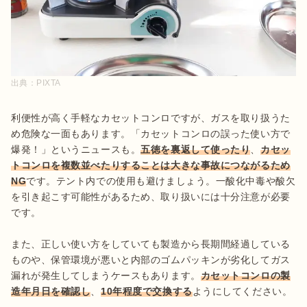
出典：
PIXTA
利便性が高く手軽なカセットコンロですが、ガスを取り扱うた
め危険な一面もあります。「カセットコンロの誤った使い方で
爆発！」というニュースも。
五徳を裏返して使ったり
、
カセッ
トコンロを複数並べたりすることは大きな事故につながるため
NG
です。テント内での使用も避けましょう。一酸化中毒や酸欠
を引き起こす可能性があるため、取り扱いには十分注意が必要
です。

また、正しい使い方をしていても製造から長期間経過している
ものや、保管環境が悪いと内部のゴムパッキンが劣化してガス
漏れが発生してしまうケースもあります。
カセットコンロの製
造年月日を確認し
、
10年程度で交換する
ようにしてください。
