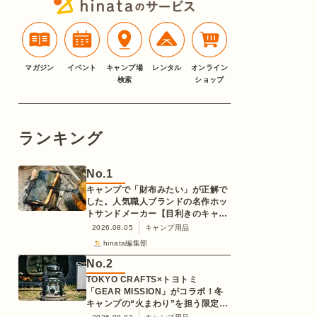
マガジン
イベント
キャンプ場
レンタル
オンライン
検索
ショップ
ランキング
No.
1
キャンプで「財布みたい」が正解で
した。人気職人ブランドの名作ホッ
トサンドメーカー【目利きのキャン
プギア】
2026.08.05
キャンプ用品
hinata編集部
No.
2
TOKYO CRAFTS×トヨトミ
「GEAR MISSION」がコラボ！冬
キャンプの“火まわり”を担う限定
K3クッキングストーブが登場