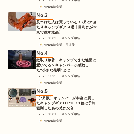
2026.08.02
キャンプ用品
hinata編集部
No.
3
見つけた人は買っている！7月の“当
たりキャンプギア”4選【目利きが本
気で推す逸品】
2026.08.03
キャンプ用品
hinata編集部 舟橋愛
No.
4
蚊取り線香、キャンプでまだ地面に
置いてる？キャンパーが感動し
た“小さな発明”とは
2026.07.25
キャンプ用品
hinata編集部
No.
5
【7月版】キャンパーが本当に買っ
たキャンプギアTOP10！1位は予約
殺到したあの焚き火台
2026.08.01
キャンプ用品
hinata編集部