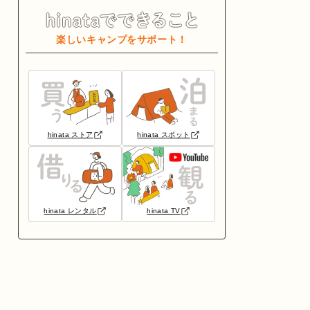
楽しいキャンプをサポート！
hinata ストア
hinata スポット
hinata レンタル
hinata TV