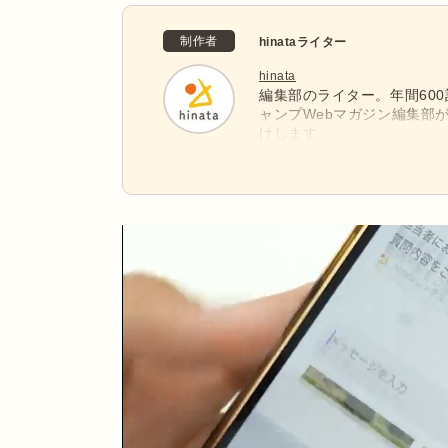
制作者
hinataライター
hinata
編集部のライター。年間60
ャンプWebマガジン編集部
けします。