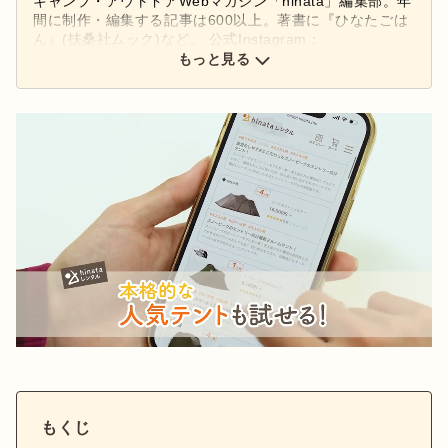
キャンプ・アウトドアWebマガジン「hinata」編集部。年
間に制作・編集する記事は600以上。著書に『ひなたごは
ん』(扶桑社ムック)など。 公式Instagram：
もっと見る
@hinata_outdoor
公式X：
@hinata_outdoor
もくじ