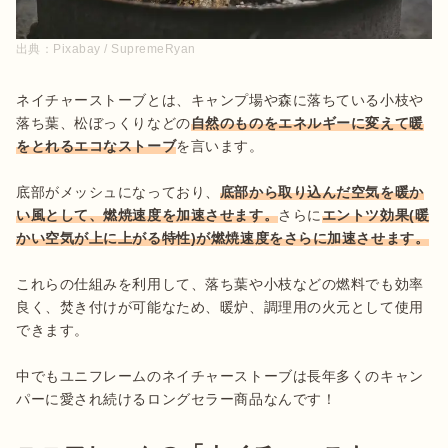
出典：
Pixabay / SupremeRyan
ネイチャーストーブとは、キャンプ場や森に落ちている小枝や
落ち葉、松ぼっくりなどの
自然のものをエネルギーに変えて暖
をとれるエコなストーブ
を言います。

底部がメッシュになっており、
底部から取り込んだ空気を暖か
い風として、燃焼速度を加速させます。
さらに
エントツ効果(暖
かい空気が上に上がる特性)が燃焼速度をさらに加速させます。
これらの仕組みを利用して、落ち葉や小枝などの燃料でも効率
良く、焚き付けが可能なため、暖炉、調理用の火元として使用
できます。

中でもユニフレームのネイチャーストーブは長年多くのキャン
パーに愛され続けるロングセラー商品なんです！