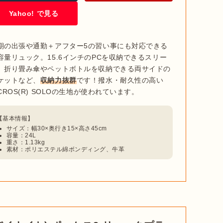
Yahoo! で見る
期の出張や通勤＋アフター5の習い事にも対応できる
容量リュック。15.6インチのPCを収納できるスリー
、折り畳み傘やペットボトルを収納できる両サイドの
さまざまです。一般的に大容量といわれるリュックは30L
ケットなど、
収納力抜群
です！撥水・耐久性の高い
ってきます
。

はなかなかなく、大きくても25L前後。旅行に最適なタイ
す。アウトドアや登山などで使う高機能なものは30Lを超
サイズ：幅30×奥行き15×高さ45cm
容量：24L
重さ：1.13kg
素材：ポリエステル綿ボンディング、牛革
で、容量選びの参考にしてみてください。
25L前後
20〜25L