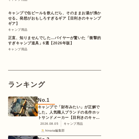
キャンプで缶ビールを飲んだら、そのままお湯が沸か
せる。発想がおもしろすぎるギア【目利きのキャンプ
ギア】
キャンプ用品
正直、知りませんでした…バイヤーが驚いた「衝撃的
すぎキャンプ道具」6選【2026年版】
キャンプ用品
ランキング
No.
1
キャンプで「財布みたい」が正解で
した。人気職人ブランドの名作ホッ
トサンドメーカー【目利きのキャン
プギア】
2026.08.05
キャンプ用品
hinata編集部