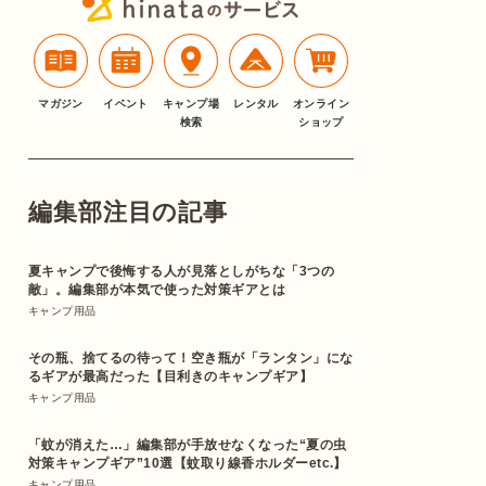
マガジン
イベント
キャンプ場
レンタル
オンライン
検索
ショップ
編集部注目の記事
夏キャンプで後悔する人が見落としがちな「3つの
敵」。編集部が本気で使った対策ギアとは
キャンプ用品
その瓶、捨てるの待って！空き瓶が「ランタン」にな
るギアが最高だった【目利きのキャンプギア】
キャンプ用品
「蚊が消えた…」編集部が手放せなくなった“夏の虫
対策キャンプギア”10選【蚊取り線香ホルダーetc.】
キャンプ用品