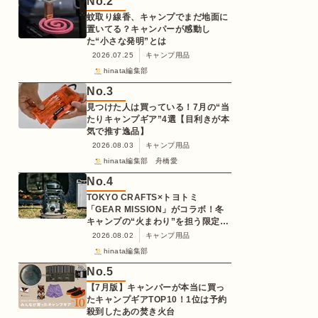
No.
2
蚊取り線香、キャンプでまだ地面に
置いてる？キャンパーが感動し
た“小さな発明”とは
2026.07.25
キャンプ用品
hinata編集部
No.
3
見つけた人は買っている！7月の“当
たりキャンプギア”4選【目利きが本
気で推す逸品】
2026.08.03
キャンプ用品
hinata編集部 舟橋愛
No.
4
TOKYO CRAFTS×トヨトミ
「GEAR MISSION」がコラボ！冬
キャンプの“火まわり”を担う限定
K3クッキングストーブが登場
2026.08.02
キャンプ用品
hinata編集部
No.
5
【7月版】キャンパーが本当に買っ
たキャンプギアTOP10！1位は予約
殺到したあの焚き火台