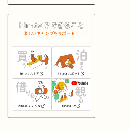
楽しいキャンプをサポート！
hinata ストア
hinata スポット
hinata レンタル
hinata TV