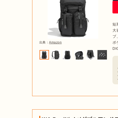
短
出典：
Amazon
大
ブ
大容量のリュックと一口に言っても、その容量は
ポ
出典：
Amazon
前後で、
用途によって容量のラインナップも変わ
ビジネスタイプのモデルに30Lを超えるリュック
プは30Lのモデルも多数ラインナップされていま
える40L、50Lのモデルもあります。

以下にシーンごとのおすすめの容量をまとめたの
通勤
1泊2日の旅行