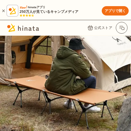
hinataアプリ
アプリで開く
250万人が見ているキャンプメディア
公式ストア