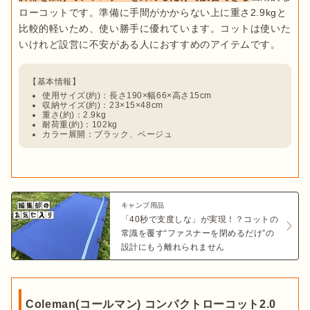
ローコットです。準備に手間がかからない上に重さ2.9kgと
比較的軽いため、使い勝手に優れています。コットは使いた
使用サイズ(約)：長さ190×幅66×高さ15cm
収納サイズ(約)：23×15×48cm
重さ(約)：2.9kg
耐荷重(約)：102kg
カラー展開：ブラック、ベージュ
キャンプ用品
「40秒で支度しな」が実現！？コットの
常識を覆す“ファスナーを閉めるだけ”の
設計にもう離れられません
Coleman(コールマン) コンパクトローコット2.0