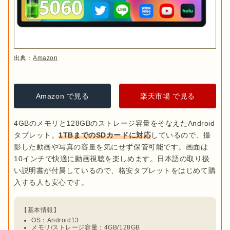
SNSやネットサーフィンをメインとして使うなら2GBあれば
十分です。逆にマルチタスクで音楽を聴きながらゲームをし
て、SNSアプリも立ち上げる、という使い方なら4GB以上あ
る方が快適に操作できます。より快適に動作の重さを感じた
くない場合は、8GBのメモリを搭載したタブレットを選択し
出典：
Amazon
ましょう。
ストレージ
Amazon で見る
楽天市場 で見る
ストレージは、タブレット自体にデータを長期保管できる容
量のことです。
写真や動画
、
電子書籍
、
アプリなどを大量に
4GBのメモリと128GBのストレージ容量をそなえたAndroid
保管しておきたい場合
は、ストレージが大容量のアイテムを
タブレット。
1TBまでのSDカードに対応
しているので、撮
選びましょう。

影した動画や写真の容量を気にせず保管可能です。画面は
10インチで快適に動画視聴を楽しめます。日本語の取り扱
コスパ重視でタブレットを選ぶなら32〜64GB程度がおすす
い説明書が付属しているので、格安タブレットをはじめて購
めですが、端末にデータを大量には保存できないので、注意
しましょう。写真や動画、電子書籍、アプリをたくさん保存
したい場合は64〜128GB程度の容量をおすすめします。

それでも足りない場合は、クラウド上に保存したり、別途
OS：Android13
メモリ/ストレージ容量：4GB/128GB