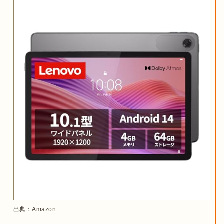
狙い目
アップルが開発したOS
iPadなどのアップル製品にのみ使用されて
iPad OS
いる
安いモデルでも5万円以上
これら2つのOS以外に、Windows OSやFire OSなどもありま
す。
使用用途に合わせて画面サイズを選ぶ
タブレットの画面サイズは7〜11インチほどのアイテムが主流
です。使い方に合わせて画面サイズを選びましょう。

7～8インチ
手のひらサイズかつ軽量
なので、持ち運びに便利です。外出
先で電子書籍や漫画を読む際におすすめ。「スマートフォン
では少し物足りないけど、大きくて重たいものは持ち運びた
出典：
Amazon
くない」という人は7〜8インチのタブレットを選びましょ