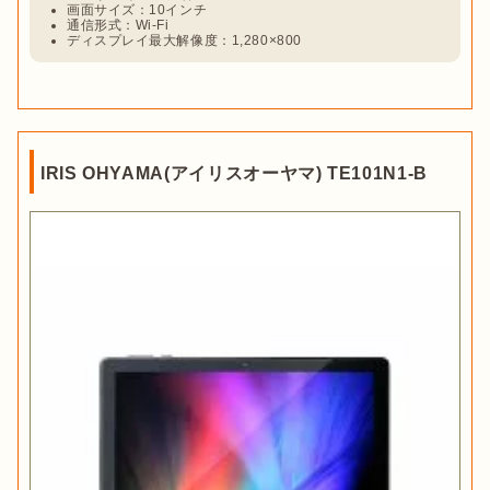
SDカードを準備してデータをタブレット以外の場所に保存
画面サイズ：10インチ
しましょう。
通信形式：Wi-Fi
ディスプレイ最大解像度：1,280×800
あると便利な機能もチェック
タブレットに搭載されていると便利な機能も、必要に合わせて
チェックしておきましょう。ここでは
防水機能とキッズモード
について紹介します。

IRIS OHYAMA(アイリスオーヤマ) TE101N1-B
防水機能