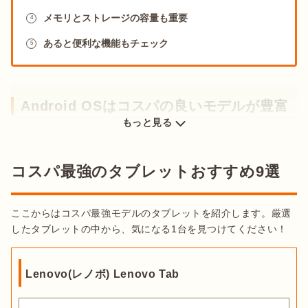
メモリとストレージの容量も重要
4
あると便利な機能もチェック
5
Android OSはコスパの良いモデルが豊富
もっと見る
OS(オペレーティングシステム)とは、タブレットに搭載されて
いるソフトウェアのことです。
タブレット全体の動きを管理す
るシステム
で、OSの違いによって使えるアプリも異なります。

コスパ最強のタブレットおすすめ9選
タブレットに搭載されているOSは大きく「Android OS」と
「iPad OS」の2種類に分けられます。
コスパを優先するなら
ここからはコスパ最強モデルのタブレットを紹介します。厳選
Android OSを搭載したタブレット
を選びましょう。それぞれ
したタブレットの中から、気になる1台を見つけてください！
の違いは以下の通りです。
Lenovo(レノボ) Lenovo Tab
グーグルが開発したOS
コスパの良いモデルが多い
Android  OS
まだ有名になっていないメーカーの製品が