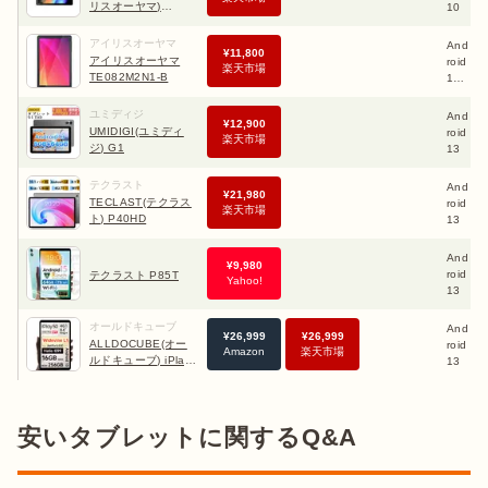
リスオーヤマ)
10
2
TE101N1-B
B
アイリスオーヤマ
And
2
¥
11,800
アイリスオーヤマ
roid
B
楽天市場
TE082M2N1-B
12
2
(Go
B
editi
ユミディジ
And
4
¥
12,900
on)
UMIDIGI(ユミディ
roid
B
楽天市場
ジ) G1
13
4
B
テクラスト
And
8
¥
21,980
TECLAST(テクラス
roid
B
楽天市場
ト) P40HD
13
2
G
And
4
¥
9,980
roid
B
テクラスト P85T
Yahoo!
13
4
オールドキューブ
And
8
¥
26,999
¥
26,999
ALLDOCUBE(オー
roid
B
Amazon
楽天市場
ルドキューブ) iPlay
13
5
50 mini Pro
G
安いタブレットに関するQ&A