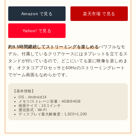
う。
Amazon で見る
楽天市場 で見る
9～10インチ
タブレットの中でも標準的なサイズ
。アニメや映画などを視
聴するのに最適です。8インチでは見えにくかった字幕もは
Yahoo! で見る
っきり見えます。軽量タイプを選べば問題なく持ち運びもで
きるので、飛行機や新幹線など長距離移動する際にもおすす
約9.5時間継続してストリーミングを楽しめる
パワフルなモ
めです。
デル。付属しているクリアケースにはタブレットを立てるス
タンドが付いているので、どこにいても楽に映像を楽しめま
11インチ以上
す。オクタコアプロセッサと60Hzのストリーミングレート
画面の見やすさを追求したサイズ
。動画視聴以外に、ゲーム
をするのにもぴったりです。パソコンのサブモニターとして
使用できるアイテムもあり、使い方の幅が広いことも特徴。
持ち運ばず、自宅で使用するなら11インチ以上の大画面をお
OS：Android14
すすめ
します。
メモリ/ストレージ容量：4GB/64GB
通信形式はLTE・Wi-Fiの2種類
画面サイズ：10.1インチ
通信形式：Wi-Fi
ディスプレイ最大解像度：1,920×1,200
タブレットの通信形式は「
LTE(SIMカード)
」と「
Wi-Fi
」の2
種類があります。それぞれの特徴は以下の通りです。
