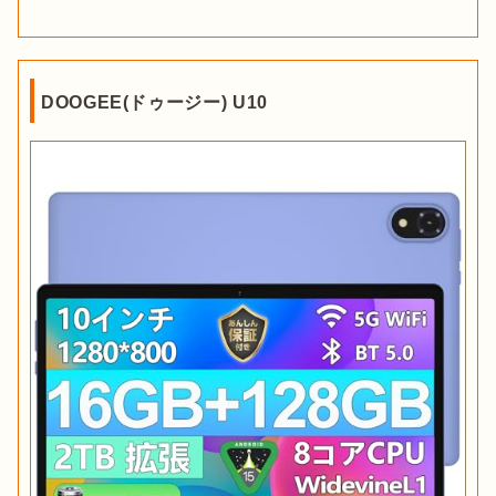
えているため、Wi-Fiタイプでもほとんど問題はありません。
Wi-Fi環境がない状態でタブレットを通信させたい場合は、スマ
ートフォンのデザリング機能を使うという手もあります。

DOOGEE(ドゥージー) U10
常に通信することはできませんが、
コスパを重視するならWi-
Fi専用タイプのタブレットを選びましょう
。
メモリとストレージの容量も重要
メモリとストレージ容量は快適にタブレットを使用するための
指標です。メモリの容量が大きければ大きいほど、サクサク快
適に操作できますが、そのぶん価格は高くなります。そのた
め、どんな使い方をするのかによって、容量を決めましょう。

メモリ
メモリは、処理するデータを一時的に保存する容量のことで
す。
複数のアプリを同時に立ち上げたい場合
や
容量の大きい
ゲームをしたい場合
は、メモリ容量の大きいモデルがサクサ
ク操作可能。
