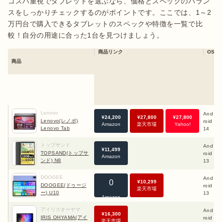
コスパ重視でタブレットを選ぶなら、価格とスペックのバラン
スをしっかりチェックするのがポイントです。ここでは、1～2
万円台で購入できるタブレットのスペックや特徴を一覧で比
較！自分の用途に合った1台を見つけましょう。
商品リンク
OS
商品
Lenovo
And
4
¥
24,200
¥
27,800
¥
27,800
Lenovo(レノボ)
roid
B
Amazon
楽天市場
Yahoo!
Lenovo Tab
14
4
B
トップサンド
And
3
¥
11,499
TOPSAND(トップサ
roid
B
Amazon
ンド) N8
13
4
B
DOOGEE
And
4
0
¥
10,299
DOOGEE(ドゥージ
roid
B
楽天市場
ー) U10
13
2
Amazon
G
アイリスオーヤマ
And
2
¥
16,300
IRIS OHYAMA(アイ
roid
B
楽天市場