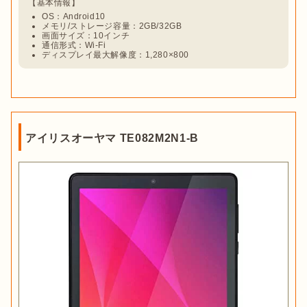
OS：Android10
メモリ/ストレージ容量：2GB/32GB
画面サイズ：10インチ
通信形式：Wi-Fi
ディスプレイ最大解像度：1,280×800
アイリスオーヤマ TE082M2N1-B
出典：
PIXTA
子どもと一緒にタブレットを使うなら「キッズモード」を搭載
したタブレットがおすすめです。キッズモードがあれば、使用
時間の設定や不適切なコンテンツのブロックなど、
子どものタ
ブレット利用を制限できます
。子どもがタブレットに夢中にな
りすぎることが心配な場合、キッズモードを搭載したアイテム
をチェックしてみましょう。