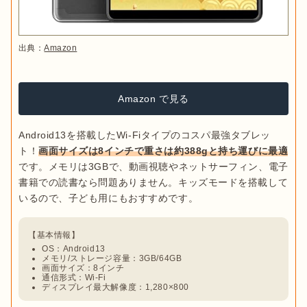
ります。

Wi-Fi
出典：
Amazon
Amazon で見る
Android13を搭載したWi-Fiタイプのコスパ最強タブレッ
ト！
画面サイズは8インチで重さは約388gと持ち運びに最適
です。メモリは3GBで、動画視聴やネットサーフィン、電子
書籍での読書なら問題ありません。キッズモードを搭載して
出典：
PIXTA
OS：Android13
メモリ/ストレージ容量：3GB/64GB
画面サイズ：8インチ
通信形式：Wi-Fi
Wi-Fiを接続しないと使えませんが、
タブレット本体の価格が安
ディスプレイ最大解像度：1,280×800
い
傾向があります。最近ではフリーWi-Fiを利用できる施設も増