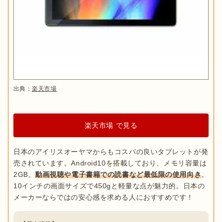
出典：
PIXTA
防水機能があれば、お風呂でネットサーフィンや動画視聴を楽
しめます。また、タブレットでレシピ動画を見ながら料理も可
能。料理中に水がかかってしまっても安心です。

出典：
楽天市場
タブレットの防水規格は「
IPX○
」と表記されており、○の部分
の数字の大きさによって防水性能が決まります。
IPX3〜4なら
多少水がかかっても問題ないレベル
。
IPX5以上は完全防水
とな
楽天市場 で見る
り、お風呂で使えるレベルです。

日本のアイリスオーヤマからもコスパの良いタブレットが発
ただし、防水性能が高くなると、価格も高くなるので注意しま
売されています。Android10を搭載しており、メモリ容量は
しょう。コスパ重視で防水性能を求める場合は、防水ケースを
2GB。
動画視聴や電子書籍での読書など最低限の使用向き
。
購入した方が安くなる可能性もあります。

10インチの画面サイズで450gと軽量な点が魅力的。日本の
キッズモード