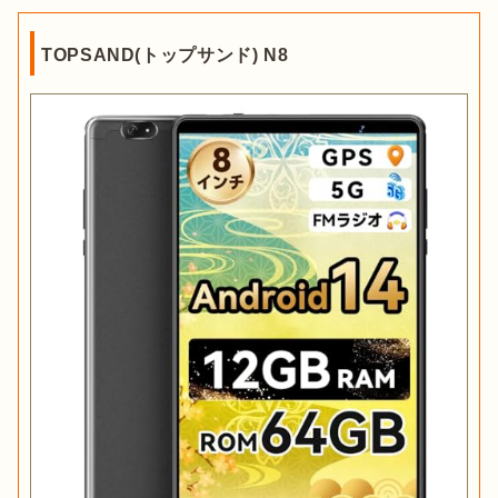
LTE
TOPSAND(トップサンド) N8
出典：
PIXTA
LTEはスマートフォンと同様に、
SIMカードを差し込んで通信
するタイプ
です。Wi-Fiがなくても、どこでも通信できることが
メリット。しかし、タブレット自体の価格が高いことがデメリ
ットです。
SIMカードを別途契約し
、
通信費の支払が必要
にな