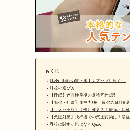
もくじ
耳栓は睡眠の質・集中力アップに役立つ
耳栓の選び方
【睡眠】遮音性重視の最強耳栓6選
【勉強・仕事】集中力UP！最強の耳栓6選
【コスパ重視】手軽に使える！最強の耳栓
【気圧対策】飛行機での気圧変動に！最強
耳栓に関する気になるQ&A