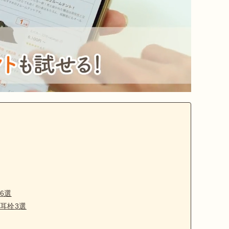
6選
耳栓3選