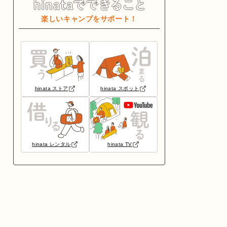
楽しいキャンプをサポート！
hinata ストア
hinata スポット
hinata レンタル
hinata TV