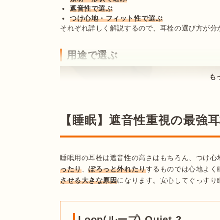
遮音性で選ぶ
つけ心地・フィット性で選ぶ
それぞれ詳しく解説するので、耳栓の選び方が分
用途で選ぶ
も
【睡眠】遮音性重視の最強耳
睡眠用の耳栓は遮音性の高さはもちろん、つけ心
ったり
、
ぽろっと外れたり
するものでは心地よく
させる大きな原因
になります。安心してぐっすり
Loop(ループ) Quiet 2