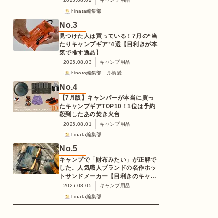
2026.08.02
キャンプ用品
hinata編集部
No.
3
見つけた人は買っている！7月の“当
たりキャンプギア”4選【目利きが本
気で推す逸品】
2026.08.03
キャンプ用品
hinata編集部 舟橋愛
No.
4
【7月版】キャンパーが本当に買っ
たキャンプギアTOP10！1位は予約
殺到したあの焚き火台
2026.08.01
キャンプ用品
hinata編集部
No.
5
キャンプで「財布みたい」が正解で
した。人気職人ブランドの名作ホッ
トサンドメーカー【目利きのキャン
プギア】
2026.08.05
キャンプ用品
hinata編集部