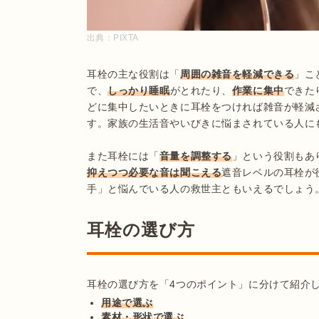
出典：
PIXTA
耳栓の主な役割は「
周囲の雑音を軽減できる
」こ
で、
しっかり睡眠
がとれたり、
作業に集中
できた
どに集中したいときに耳栓をつければ雑音が軽減
す。家族の生活音やいびきに悩まされている人にも
また耳栓には「
音量を調整する
」という役割もあ
抑えつつ必要な音は聞こえる
遮音レベルの耳栓が
手」と悩んでいる人の救世主ともいえるでしょう
耳栓の選び方
用途で選ぶ
素材・形状で選ぶ