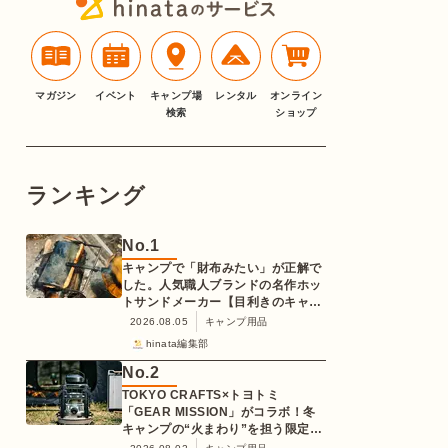
マガジン
イベント
キャンプ場
レンタル
オンライン
検索
ショップ
ランキング
No.
1
キャンプで「財布みたい」が正解で
した。人気職人ブランドの名作ホッ
トサンドメーカー【目利きのキャン
プギア】
2026.08.05
キャンプ用品
hinata編集部
No.
2
TOKYO CRAFTS×トヨトミ
「GEAR MISSION」がコラボ！冬
キャンプの“火まわり”を担う限定
K3クッキングストーブが登場