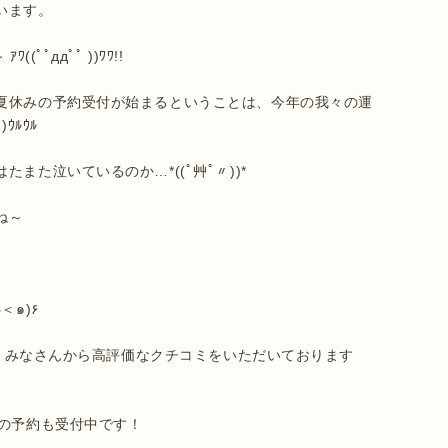
ます。

ддﾟﾟ ))ﾜﾜ!!

夏休みの予約受付が始まるということは、今年の我々の運
ﾙｳﾙ

た泣いているのか…*((ﾟ艸ﾟ〃))*

～

り、みなさんから高評価なクチコミをいただいております 
の予約も受付中です！
