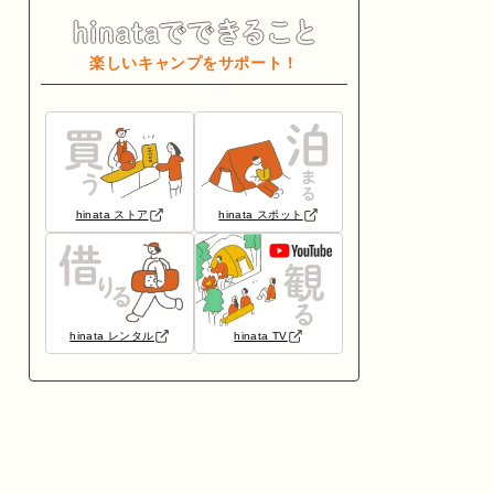
楽しいキャンプをサポート！
hinata ストア
hinata スポット
hinata レンタル
hinata TV