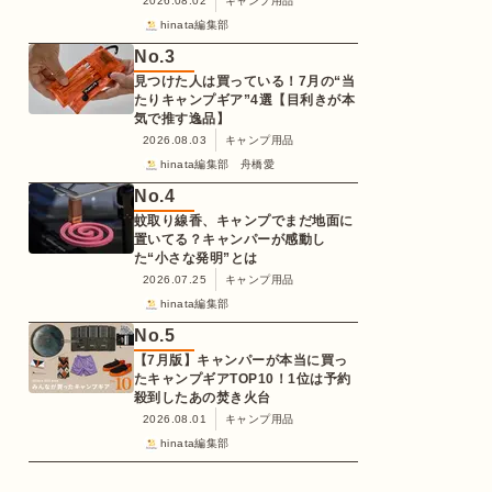
2026.08.02
キャンプ用品
hinata編集部
No.
3
見つけた人は買っている！7月の“当
たりキャンプギア”4選【目利きが本
気で推す逸品】
2026.08.03
キャンプ用品
hinata編集部 舟橋愛
No.
4
蚊取り線香、キャンプでまだ地面に
置いてる？キャンパーが感動し
た“小さな発明”とは
2026.07.25
キャンプ用品
hinata編集部
No.
5
【7月版】キャンパーが本当に買っ
たキャンプギアTOP10！1位は予約
殺到したあの焚き火台
2026.08.01
キャンプ用品
hinata編集部