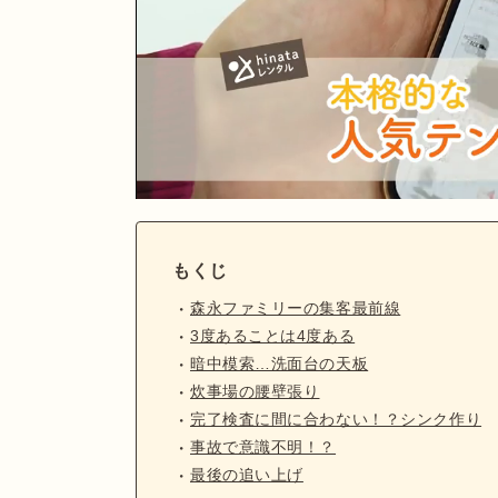
もくじ
森永ファミリーの集客最前線
3度あることは4度ある
暗中模索…洗面台の天板
炊事場の腰壁張り
完了検査に間に合わない！？シンク作り
事故で意識不明！？
最後の追い上げ