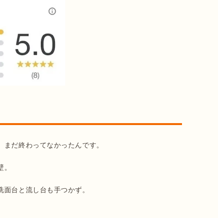
、まだ終わってなかったんです。

。

面台と流し台も手つかず。
