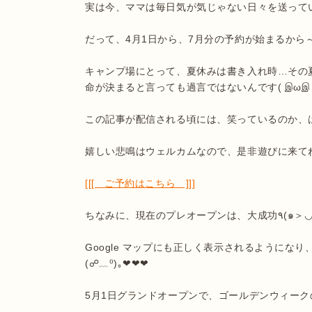
実は今、ママは毎日気が気じゃない日々を送ってい
だって、4月1日から、7月分の予約が始まるから～ ｱﾜ((ﾟﾟ
キャンプ場にとって、夏休みは書き入れ時…その
命が決まると言っても過言ではないんです( இωஇ )ｳ
この記事が配信される頃には、笑っているのか、はたま
嬉しい悲鳴はウェルカムなので、是非遊びに来てね
[[[　ご予約はこちら　]]]
ちなみに、現在のプレオープンは、大成功٩(๑＞◡＜๑)۶

Google マップにも正しく表示されるようにな
(☍﹏⁰)｡❤❤❤

5月1日グランドオープンで、ゴールデンウィーク