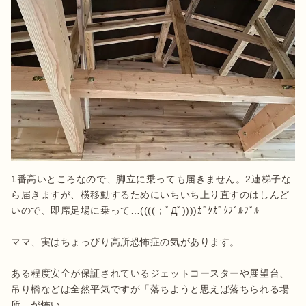
1番高いところなので、脚立に乗っても届きません。2連梯子な
ら届きますが、横移動するためにいちいち上り直すのはしんど
いので、即席足場に乗って…((((；ﾟДﾟ))))ｶﾞｸｶﾞｸﾌﾞﾙﾌﾞﾙ

ママ、実はちょっぴり高所恐怖症の気があります。

ある程度安全が保証されているジェットコースターや展望台、
吊り橋などは全然平気ですが「落ちようと思えば落ちられる場
所」が怖い。
