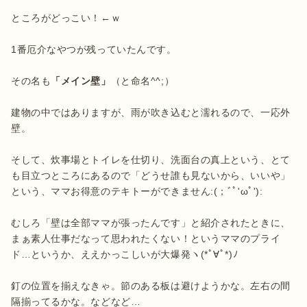
ところがどっこい！←ｗ

1番厄介なやつが残っていたんです。

その名も
「メイン壁」
（と命名^^;）

建物の中ではありますが、雨が吹き込むと濡れるので、一応外
壁。

そして、炊事場とトイレを仕切り、洗面台の真上という、とて
も目立つところにあるので「どうせ誰も見ないから、いいや」
という、ママお得意のテキトーができません:(；ﾞﾟ'ωﾟ'):

むしろ「壁は全部ママが張ったんです」と紹介されたときに、
まぁ素人仕事だなって思われたくない！というママのプライ
ド…というか、ええかっこしいが大爆発ヽ(*ﾟ∀ﾟ*)ﾉ

釘の位置を揃えなきゃ。節のある板は避けようかな。左右の間
隔揃ってるかな。などなど…
