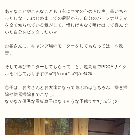
あんなことやこんなことも（主にママの心の叫び声）書いちゃ
ったしなー…はじめましての瞬間から、自分のパーソナリティ
を全て知られている気がして、惜しげもなく曝け出して喜んで
いた自分をビンタしたいｗ

お客さんに、キャンプ場のモニターをしてもらっては、即改
善。

そして再びモニターしてもらって…と、超高速でPDCAサイク
ルを回しております(*'ω'*)/››‹‹\(*'ω'*)/››ｸﾙｸﾙ

息子は、お客さんとお友達になって遊ぶのはもちろん、掃き掃
除や便器掃除までこなし、

なかなか優秀な看板息子になりそうな予感です٩(♡ε♡ )۶
