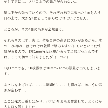
そして更には、入り口上での高さが合わない…

壁は下から張っていくので、それぞれ独立に張った4面を入り
口の上で、大きな1面として張らなければいけません。

ところが、その4面の高さが全然違う。

それもそのはず、実は、壁板自体の高さにズレがあるから。木
の白み/赤みにはそれぞれ乾燥で縮みやすい/にくいといった性
質があるので、1枚1mm程度誤差があって当然だったんです
ね。ここで初めて知りましたが（；^ω^）

1枚1mmでも、10枚張れば10mm=1cmの誤差が出てしまいま
す。

あっちを上げれば、ここに隙間が。ここを切れば、向こうの高
さが合わず…。

ここは俺の出番とばかり、パパがちまちま作業して、どうにか
入り口を脱しました。
