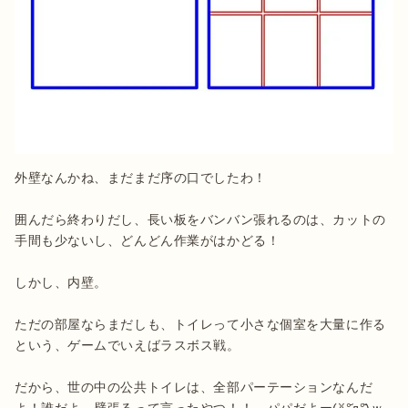
外壁なんかね、まだまだ序の口でしたわ！

囲んだら終わりだし、長い板をバンバン張れるのは、カットの
手間も少ないし、どんどん作業がはかどる！

しかし、内壁。

ただの部屋ならまだしも、トイレって小さな個室を大量に作る
という、ゲームでいえばラスボス戦。

だから、世の中の公共トイレは、全部パーテーションなんだ
よ！誰だよ、壁張るって言ったやつ！！…パパだよー(ꐦ°᷄д°᷅)ｗ
