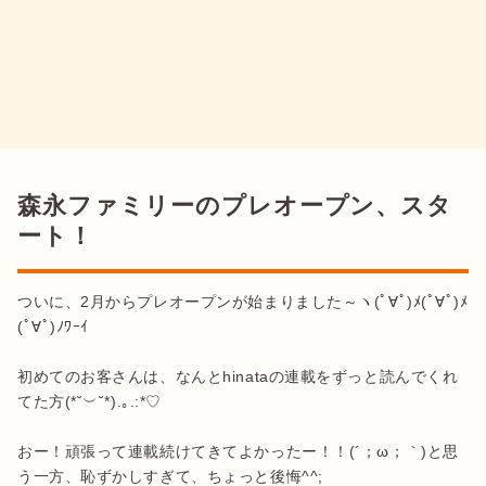
森永ファミリーのプレオープン、スタ
ート！
ついに、2月からプレオープンが始まりました～ヽ(ﾟ∀ﾟ)ﾒ(ﾟ∀ﾟ)ﾒ
(ﾟ∀ﾟ)ﾉﾜｰｲ

初めてのお客さんは、なんとhinataの連載をずっと読んでくれ
てた方(*˘︶˘*).｡.:*♡

おー！頑張って連載続けてきてよかったー！！(´；ω；｀)と思
う一方、恥ずかしすぎて、ちょっと後悔^^;
