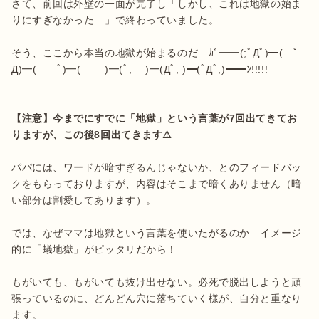
さて、前回は外壁の一面が完了し「しかし、これは地獄の始ま
りにすぎなかった…」で終わっていました。

そう、ここから本当の地獄が始まるのだ…ｶﾞ━━(;ﾟДﾟ)━(　ﾟ
Д)━(　　ﾟ)━(　　 )━(ﾟ;　 )━(Дﾟ; )━(ﾟДﾟ;)━━ﾝ!!!!!

【注意】今までにすでに「地獄」という言葉が7回出てきてお
パパには、ワードが暗すぎるんじゃないか、とのフィードバッ
クをもらっておりますが、内容はそこまで暗くありません（暗
い部分は割愛してあります）。

では、なぜママは地獄という言葉を使いたがるのか…イメージ
的に「蟻地獄」がピッタリだから！

もがいても、もがいても抜け出せない。必死で脱出しようと頑
張っているのに、どんどん穴に落ちていく様が、自分と重なり
ます。
