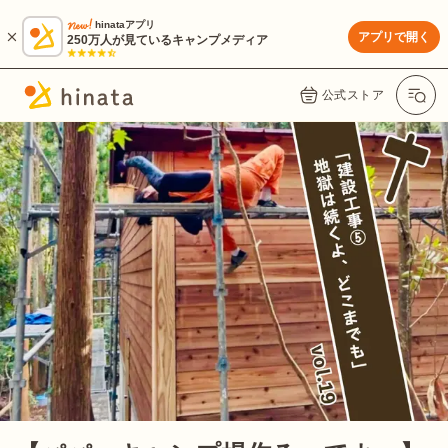
hinataアプリ
アプリで開く
250万人が見ているキャンプメディア
公式ストア