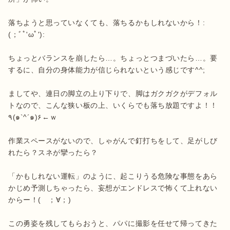
落ちようと思っていなくても、落ちるかもしれないから！:
(；ﾞﾟ'ωﾟ'):

ちょっとバランスを崩したら…。ちょっとつまづいたら…。要
するに、自分の身体能力が信じられないという感じです^^;

ましてや、連日の脚立の上り下りで、脚はガクガクがデフォル
トなので、こんな狭い板の上、いくらでも落ち放題ですよ！！
٩(๑`^´๑)۶←ｗ

作業スペースがないので、しゃがんで釘打ちをして、足がしび
れたら？スネが攣ったら？

「かもしれない運転」のように、起こりうる危険な事態をあら
かじめ予測しちゃったら、妄想がエンドレスで怖くて上れない
からー！(　；∀；)

この勇姿を残してもらおうと、パパに撮影を任せて帰ってきた