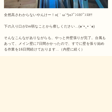
全然高さわからないやんけー！o(｀ω´*)oﾌﾟﾝｽｶﾌﾟﾝｽｶ!!

下の入り口が2m弱なことから察しください…(๑´•.̫ • `๑)

そんなこんながありながらも、やっと外壁張りが完了。台風も
あって、メイン壁に7日間かかったので、すでに壁を張り始め