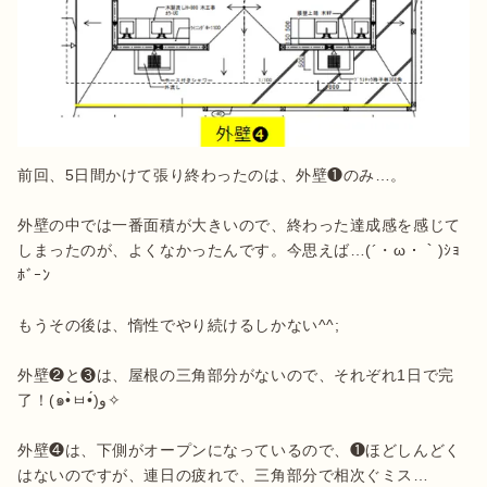
前回、5日間かけて張り終わったのは、外壁❶のみ…。

外壁の中では一番面積が大きいので、終わった達成感を感じて
しまったのが、よくなかったんです。今思えば…(´・ω・｀)ｼｮ
ﾎﾞｰﾝ

もうその後は、惰性でやり続けるしかない^^;

外壁❷と❸は、屋根の三角部分がないので、それぞれ1日で完
了！(๑•̀ㅂ•́)و✧

外壁❹は、下側がオープンになっているので、❶ほどしんどく
はないのですが、連日の疲れで、三角部分で相次ぐミス…
