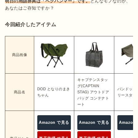
明日の用語辞典は「ペグハンマー」です。
どんなモノなのか、
今回紹介したアイテム
商品画像
キャプテンスタッ
グ(CAPTAIN
DOD となりのまき
バンドッグ
商品名
STAG) アウトドア
ちゃん
リースタン
バッグ コンテナト
ート
Amazon で見る
Amazon で見る
Amazon