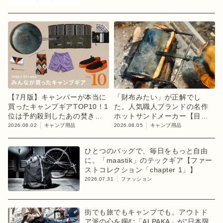
【7月版】キャンパーが本当に
「財布みたい」が正解でし
買ったキャンプギアTOP10！1
た。人気職人ブランドの名作
位は予約殺到したあの焚き火
ホットサンドメーカー【目利
台
きのキャンプギア】
2026.08.02
キャンプ用品
2026.08.05
キャンプ用品
ひとつのバッグで、毎日をもっと自由
に。「maastik」のテックギア【ファー
ストコレクション「chapter 1」】
2026.07.31
ファッション
街でも旅でもキャンプでも。アウトド
ア派の心を掴む「ALPAKA」が“日本限