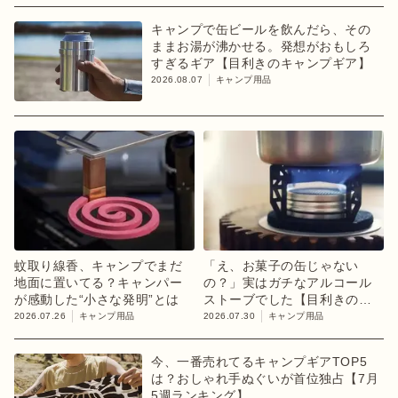
キャンプで缶ビールを飲んだら、その
ままお湯が沸かせる。発想がおもしろ
すぎるギア【目利きのキャンプギア】
2026.08.07
キャンプ用品
蚊取り線香、キャンプでまだ
「え、お菓子の缶じゃない
地面に置いてる？キャンパー
の？」実はガチなアルコール
が感動した“小さな発明”とは
ストーブでした【目利きのキ
ャンプギア】
2026.07.26
キャンプ用品
2026.07.30
キャンプ用品
今、一番売れてるキャンプギアTOP5
は？おしゃれ手ぬぐいが首位独占【7月
5週ランキング】