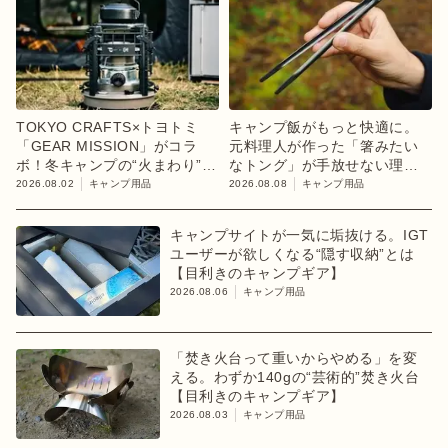
TOKYO CRAFTS×トヨトミ
キャンプ飯がもっと快適に。
「GEAR MISSION」がコラ
元料理人が作った「箸みたい
ボ！冬キャンプの“火まわり”を
なトング」が手放せない理由
担う限定K3クッキングストー
【目利きのキャンプギア】
2026.08.02
キャンプ用品
2026.08.08
キャンプ用品
ブが登場
キャンプサイトが一気に垢抜ける。IGT
ユーザーが欲しくなる“隠す収納”とは
【目利きのキャンプギア】
2026.08.06
キャンプ用品
「焚き火台って重いからやめる」を変
える。わずか140gの“芸術的”焚き火台
【目利きのキャンプギア】
2026.08.03
キャンプ用品