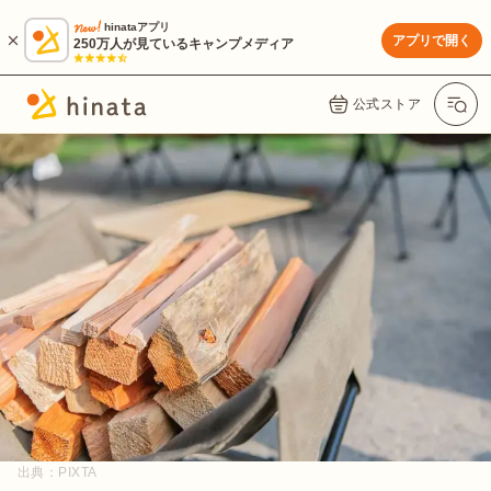
hinataアプリ
アプリで開く
250万人が見ているキャンプメディア
公式ストア
出典：
PIXTA