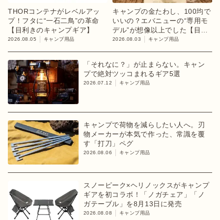
THORコンテナがレベルアッ
キャンプの金たわし、100均で
プ！フタに“一石二鳥”の革命
いいの？エバニューの“専用モ
【目利きのキャンプギア】
デル”が想像以上でした【目利
きのキャンプギア】
2026.08.05
キャンプ用品
2026.08.03
キャンプ用品
「それなに？」が止まらない。キャン
プで絶対ツッコまれるギア5選
2026.07.12
キャンプ用品
キャンプで荷物を減らしたい人へ。刃
物メーカーが本気で作った、常識を覆
す「打刀」ペグ
2026.08.06
キャンプ用品
スノーピーク×ヘリノックスがキャンプ
ギアを初コラボ！「ノガチェア」「ノ
ガテーブル」を8月13日に発売
2026.08.08
キャンプ用品