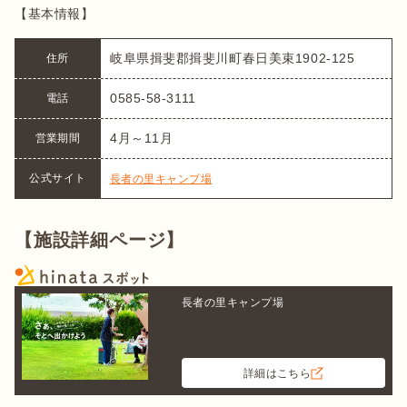
【基本情報】
岐阜県揖斐郡揖斐川町春日美束1902-125
住所
0585-58-3111
電話
4月～11月
営業期間
公式サイト
長者の里キャンプ場
【施設詳細ページ】
長者の里キャンプ場
詳細はこちら