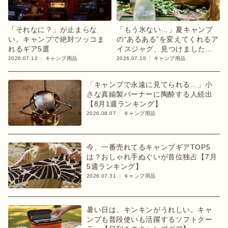
「それなに？」が止まらな
「もう氷ない…」夏キャンプ
い。キャンプで絶対ツッコま
の“あるある”を変えてくれるア
れるギア5選
イスジャグ、見つけました
【目利きのキャンプギア】
2026.07.12
キャンプ用品
2026.07.10
キャンプ用品
「キャンプで永遠に見てられる…」小
さな真鍮製バーナーに陶酔する人続出
【8月1週ランキング】
2026.08.07
キャンプ用品
今、一番売れてるキャンプギアTOP5
は？おしゃれ手ぬぐいが首位独占【7月
5週ランキング】
2026.07.31
キャンプ用品
暑い日は、キンキンがうれしい。キャ
ンプも普段使いも活躍するソフトクー