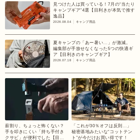
見つけた人は買っている！7月の“当たり
キャンプギア”4選【目利きが本気で推す
逸品】
2026.08.04
キャンプ用品
夏キャンプの「あー暑い…」が激減。
編集部が手放せなくなった5つの快適ギ
ア【目利きのキャンプギア】
2026.07.18
キャンプ用品
薪割り、ちょっと怖くない？
「これが30％オフは反則…」
手を叩きにくい「持ち手付き
秘密基地みたいな“コットテン
クサビ」が便利でした【目利
ト”が今だけお買い得です！