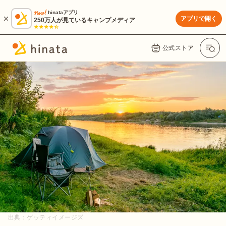
hinataアプリ
アプリで開く
250万人が見ているキャンプメディア
公式ストア
出典：
ゲッティイメージズ