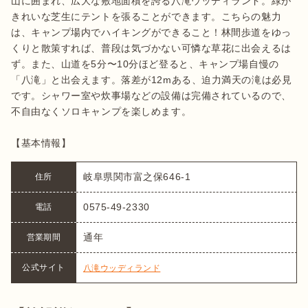
山に囲まれ、広大な敷地面積を誇る八滝ウッディランド。緑が
きれいな芝生にテントを張ることができます。こちらの魅力
は、キャンプ場内でハイキングができること！林間歩道をゆっ
くりと散策すれば、普段は気づかない可憐な草花に出会えるは
ず。また、山道を5分〜10分ほど登ると、キャンプ場自慢の
「八滝」と出会えます。落差が12mある、迫力満天の滝は必見
です。シャワー室や炊事場などの設備は完備されているので、
不自由なくソロキャンプを楽しめます。

【基本情報】
岐阜県関市富之保646-1
住所
0575-49-2330
電話
通年
営業期間
公式サイト
八滝ウッディランド