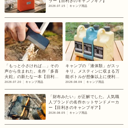
ラー【目利きのキャンプギア】
2026.07.15
キャンプ用品
「もっと小さければ…」その
キャンプの「液体類」がスッ
声から生まれた。名作「多喜
キリ。メスティンに収まる万
火鉈」の新たな一本【目利き
能ボトルが想像以上に便利！
のキャンプギア】
【目利きのキャンプギア】
2026.07.20
キャンプ用品
2026.08.09
キャンプ用品
「財布みたい」が正解でした。人気職
人ブランドの名作ホットサンドメーカ
ー【目利きのキャンプギア】
2026.08.05
キャンプ用品