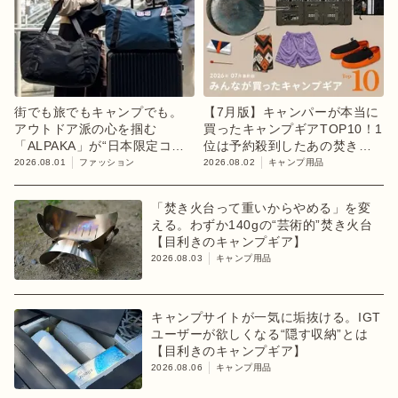
街でも旅でもキャンプでも。
【7月版】キャンパーが本当に
アウトドア派の心を掴む
買ったキャンプギアTOP10！1
「ALPAKA」が“日本限定コレ
位は予約殺到したあの焚き火
クション”第3弾を発売
台
2026.08.01
ファッション
2026.08.02
キャンプ用品
「焚き火台って重いからやめる」を変
える。わずか140gの“芸術的”焚き火台
【目利きのキャンプギア】
2026.08.03
キャンプ用品
キャンプサイトが一気に垢抜ける。IGT
ユーザーが欲しくなる“隠す収納”とは
【目利きのキャンプギア】
2026.08.06
キャンプ用品