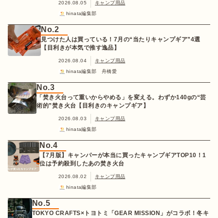
2026.08.05
キャンプ用品
hinata編集部
No.2
見つけた人は買っている！7月の“当たりキャンプギア”4選
【目利きが本気で推す逸品】
2026.08.04
キャンプ用品
hinata編集部 舟橋愛
No.3
「焚き火台って重いからやめる」を変える。わずか140gの“芸
術的”焚き火台【目利きのキャンプギア】
2026.08.03
キャンプ用品
hinata編集部
No.4
【7月版】キャンパーが本当に買ったキャンプギアTOP10！1
位は予約殺到したあの焚き火台
2026.08.02
キャンプ用品
hinata編集部
No.5
TOKYO CRAFTS×トヨトミ「GEAR MISSION」がコラボ！冬キ