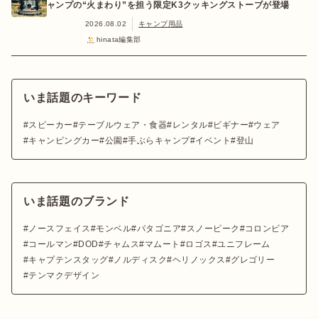
ャンプの“火まわり”を担う限定K3クッキングストーブが登場
2026.08.02
キャンプ用品
hinata編集部
いま話題のキーワード
スピーカー
テーブルウェア・食器
レンタル
ビギナー
ウェア
キャンピングカー
公園
手ぶらキャンプ
イベント
登山
いま話題のブランド
ノースフェイス
モンベル
パタゴニア
スノーピーク
コロンビア
コールマン
DOD
チャムス
マムート
ロゴス
ユニフレーム
キャプテンスタッグ
ノルディスク
ヘリノックス
グレゴリー
テンマクデザイン