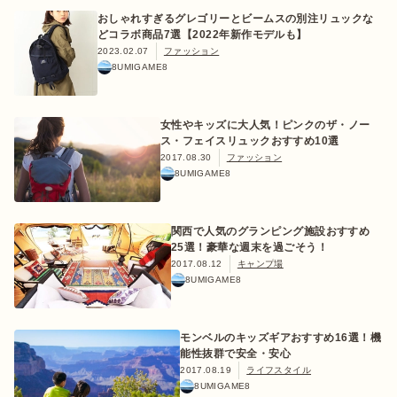
おしゃれすぎるグレゴリーとビームスの別注リュックな
どコラボ商品7選【2022年新作モデルも】
2023.02.07
ファッション
8UMIGAME8
おすすめ特集
女性やキッズに大人気！ピンクのザ・ノー
ス・フェイスリュックおすすめ10選
キャンプ用品
2017.08.30
ファッション
8UMIGAME8
キャンプ場
関西で人気のグランピング施設おすすめ
25選！豪華な週末を過ごそう！
料理
2017.08.12
キャンプ場
8UMIGAME8
how to
モンベルのキッズギアおすすめ16選！機
能性抜群で安全・安心
初めての方
2017.08.19
ライフスタイル
8UMIGAME8