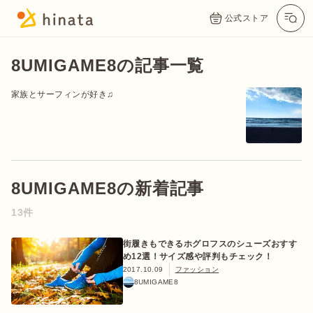
公式ストア
8UMIGAME8の記事一覧
家族とサーフィンが好き♫
8UMIGAME8の新着記事
公式App
Twitter
Instagram
LINE
13件
街履きもできるホグロフスのシューズおすす
め12選！サイズ感や評判もチェック！
公式オンラインストア
2017.10.09
ファッション
8UMIGAME8