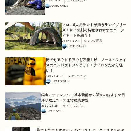
2017.05.07
ファッション
8UMIGAME8
ソロ～6人用テントが揃うランドブリー
ズ！サイズ別の特徴やおすすめコーデ
ィネートを紹介！
2017.04.27
キャンプ用品
8UMIGAME8
街でもアウトドアでも万能！ザ・ノース・フェイ
スのコンパクトジャケット！ナイロンだから軽
い！
2017.04.27
ファッション
8UMIGAME8
縦走にチャレンジ！基本装備から関東のおすすめ日
帰り縦走コースまで徹底解説
2017.04.15
ライフスタイル
8UMIGAME8
街でも外でもキマるデイパック！アークテリクスのア