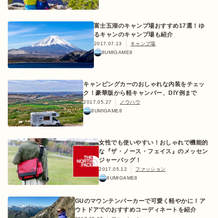
富士五湖のキャンプ場おすすめ17選！ゆ
るキャンのキャンプ場も紹介
ログイン/会員登録
2017.07.13
キャンプ場
8UMIGAME8
キャンピングカーのおしゃれな内装をチェッ
ク！豪華版から軽キャンパー、DIY例まで
2017.05.27
ノウハウ
8UMIGAME8
女性でも使いやすい！おしゃれで機能的
マガジン
イベント
キャンプ場
レンタル
オンライン
検索
ショップ
な『ザ・ノース・フェイス』のメッセン
ジャーバッグ！
2017.05.12
ファッション
8UMIGAME8
GUのマウンテンパーカーで可愛く軽やかに！ア
ウトドアでのおすすめコーディネートを紹介