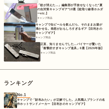
「蚊が消えた…」編集部が手放せなくなった“夏
の虫対策キャンプギア”10選【蚊取り線香ホルダ
ーetc.】
キャンプ用品
キャンプで缶ビールを飲んだら、そのままお湯が
沸かせる。発想がおもしろすぎるギア【目利きの
キャンプギア】
キャンプ用品
正直、知りませんでした…バイヤーが驚いた
「衝撃的すぎキャンプ道具」6選【2026年版】
キャンプ用品
ランキング
No.1
キャンプで「財布みたい」が正解でした。人気職人ブランドの名
作ホットサンドメーカー【目利きのキャンプギア】