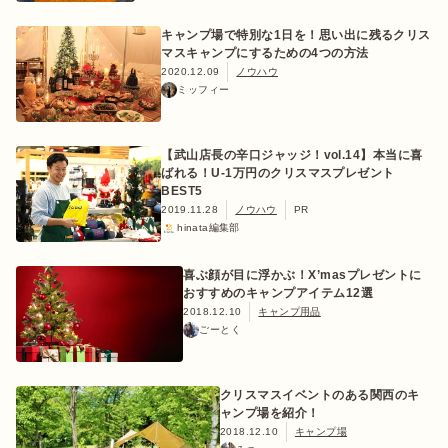
キャンプ場で特別な1日を！思い出に残るクリス
マスキャンプにするための4つの方法
2020.12.09
ノウハウ
ミッフィー
おすすめ特集
【武山店長の辛口ジャッジ！vol.14】本当に喜
キャンプ用品
ばれる！U-1万円のクリスマスプレゼント
BEST5
2019.11.28
ノウハウ
PR
キャンプ場
hinata編集部
喜ぶ顔が目に浮かぶ！X’masプレゼントに
料理
おすすめのキャンプアイテム12選
2018.12.10
キャンプ用品
ごーとく
how to
クリスマスイベントのある関西のキ
ャンプ場を紹介！
初めての方
2018.12.10
キャンプ場