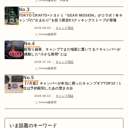
hinata編集部 舟橋愛
No.3
TOKYO CRAFTS×トヨトミ「GEAR MISSION」がコラボ！冬キ
ャンプの“火まわり”を担う限定K3クッキングストーブが登場
2026.08.02
キャンプ用品
hinata編集部
No.4
蚊取り線香、キャンプでまだ地面に置いてる？キャンパーが
感動した“小さな発明”とは
2026.07.26
キャンプ用品
hinata編集部
No.5
【7月版】キャンパーが本当に買ったキャンプギアTOP10！1
位は予約殺到したあの焚き火台
2026.08.02
キャンプ用品
hinata編集部
いま話題のキーワード