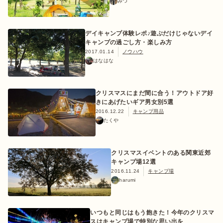
みつ
デイキャンプ体験レポ♪遊ぶだけじゃないデイ
キャンプの過ごし方・楽しみ方
ログイン/会員登録
2017.01.14
ノウハウ
はなはな
クリスマスにまだ間に合う！アウトドア好
きにあげたいギア男女別5選
2016.12.22
キャンプ用品
たくや
マガジン
イベント
キャンプ場
レンタル
オンライン
クリスマスイベントのある関東近郊
検索
ショップ
キャンプ場12選
2016.11.24
キャンプ場
harumi
いつもと同じはもう飽きた！今年のクリスマ
スはキャンプ場で特別な思い出を