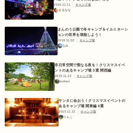
2016.11.11
キャンプ場
まるなな
まんのう公園で冬キャンプ＆イルミネーシ
ョンの世界を堪能しよう！
2016.11.02
キャンプ場
なみ
非日常空間で聖なる夜を！クリスマスイベ
ントのあるキャンプ場３選 関西編
2015.11.22
キャンプ場
tsukiori
サンタに会おう！クリスマスイベントの
あるキャンプ場 関東編 4選
2015.11.21
キャンプ場
りんこ