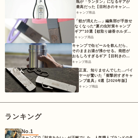
瓶が「ランタン」になるギアが
最高だった【目利きのキャンプ
ギア】
キャンプ用品
「蚊が消えた…」編集部が手放せ
なくなった“夏の虫対策キャンプ
ギア”10選【蚊取り線香ホルダー
etc.】
キャンプ用品
キャンプで缶ビールを飲んだら、
そのままお湯が沸かせる。発想が
おもしろすぎるギア【目利きのキ
ャンプギア】
キャンプ用品
正直、知りませんでした…バイ
ヤーが驚いた「衝撃的すぎキャ
ンプ道具」6選【2026年版】
キャンプ用品
ランキング
No.1
キャンプで「財布みたい」が正解でした。人気職人ブランドの名