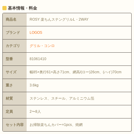
基本情報・料金
商品名
ROSY 楽ちんステングリルL・2WAY
ブランド
LOGOS
カテゴリ
グリル・コンロ
型番
81061410
サイズ
幅85×奥行61×高さ71cm、網高/(ロー)26cm、(ハイ)70cm
重さ
3.6kg
材質
ステンレス、スチール、アルミニウム箔
定員
2〜8人
セット内容
お掃除楽ちんカバー×1pcs、焼網