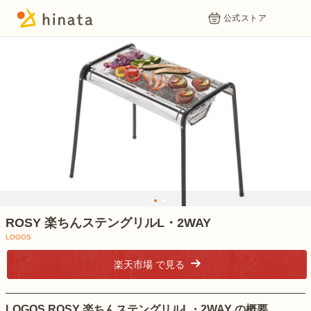
公式ストア
1
2
3
ROSY 楽ちんステングリルL・2WAY
LOGOS
楽天市場 で見る
LOGOS ROSY 楽ちんステングリルL・2WAY の概要