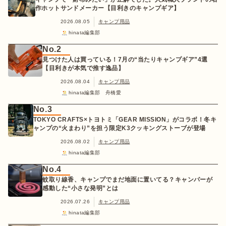
作ホットサンドメーカー【目利きのキャンプギア】
2026.08.05
キャンプ用品
hinata編集部
No.2
見つけた人は買っている！7月の“当たりキャンプギア”4選
【目利きが本気で推す逸品】
2026.08.04
キャンプ用品
hinata編集部 舟橋愛
No.3
TOKYO CRAFTS×トヨトミ「GEAR MISSION」がコラボ！冬キ
ャンプの“火まわり”を担う限定K3クッキングストーブが登場
2026.08.02
キャンプ用品
hinata編集部
No.4
蚊取り線香、キャンプでまだ地面に置いてる？キャンパーが
感動した“小さな発明”とは
2026.07.26
キャンプ用品
hinata編集部