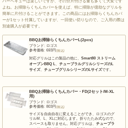
バーベキューは楽しいですが、その分片付ける量も多くて大変です
よね。お掃除らくちんカバーを使えば、特に掃除が億劫なグリルを
簡単に片付けることができます。この商品にはお掃除らくちんカバ
ーが1セット付属していますが、一回使い切りなので、ご入用の際は
別途購入が必要です。
BBQお掃除らくちんカバーL(2pcs)
ブランド: ロゴス
参考価格: 693円
対応グリルはこの製品の他に、
Smart80 ストリーム
オーブンBBQ L
、
チューブラルグリルシリーズのL
サイズ
、
チューブグリルシリーズのLサイズ
です。
BBQお掃除らくちんカバー・FD(2セット/M-XL
用)
ブランド: ロゴス
参考価格: 803円
サイズを自由自在に変えることができ、ロゴスのグ
リルM、L、XLに対応します。折りたたみ式なので、
スペースも取りません。対応グリルは、
チューブラ