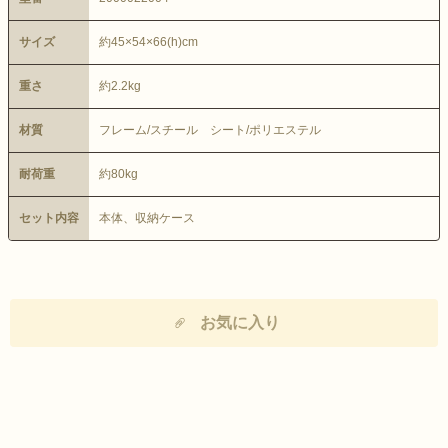
サイズ
約45×54×66(h)cm
重さ
約2.2kg
材質
フレーム/スチール シート/ポリエステル
耐荷重
約80kg
セット内容
本体、収納ケース
お気に入り