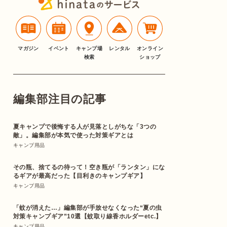
マガジン
イベント
キャンプ場
レンタル
オンライン
検索
ショップ
編集部注目の記事
夏キャンプで後悔する人が見落としがちな「3つの
敵」。編集部が本気で使った対策ギアとは
キャンプ用品
その瓶、捨てるの待って！空き瓶が「ランタン」にな
るギアが最高だった【目利きのキャンプギア】
キャンプ用品
「蚊が消えた…」編集部が手放せなくなった“夏の虫
対策キャンプギア”10選【蚊取り線香ホルダーetc.】
キャンプ用品