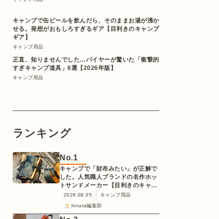
キャンプで缶ビールを飲んだら、そのままお湯が沸か
せる。発想がおもしろすぎるギア【目利きのキャンプ
ギア】
キャンプ用品
正直、知りませんでした…バイヤーが驚いた「衝撃的
すぎキャンプ道具」6選【2026年版】
キャンプ用品
ランキング
No.
1
キャンプで「財布みたい」が正解で
した。人気職人ブランドの名作ホッ
トサンドメーカー【目利きのキャン
プギア】
2026.08.05
キャンプ用品
hinata編集部