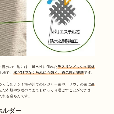
ート部分の生地には、耐水性に優れた
テスリンメッシュ素材
生地で、
水だけでなく汚れにも強く、通気性が抜群
です。

つく心配ナシ！海や川でのレジャー後や、サウナの後に
身
んだ衣類や水着のままでもゆっくり過ごすことができま
ホルダー