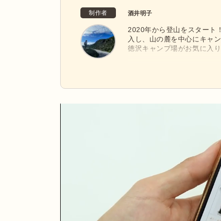
制作者
酒井明子
2020年から登山をスター
入し、山の麓を中心にキャ
徳沢キャンプ場がお気に入
SEA TO SAMITのX-
2011年からフリーの編集
趣味の登山に明け暮れてお