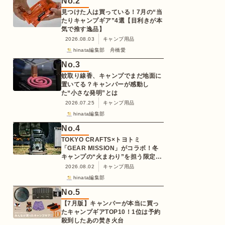
No.
2
見つけた人は買っている！7月の“当
たりキャンプギア”4選【目利きが本
気で推す逸品】
2026.08.03
キャンプ用品
hinata編集部 舟橋愛
No.
3
蚊取り線香、キャンプでまだ地面に
置いてる？キャンパーが感動し
た“小さな発明”とは
2026.07.25
キャンプ用品
hinata編集部
No.
4
TOKYO CRAFTS×トヨトミ
「GEAR MISSION」がコラボ！冬
キャンプの“火まわり”を担う限定
K3クッキングストーブが登場
2026.08.02
キャンプ用品
hinata編集部
No.
5
【7月版】キャンパーが本当に買っ
たキャンプギアTOP10！1位は予約
殺到したあの焚き火台