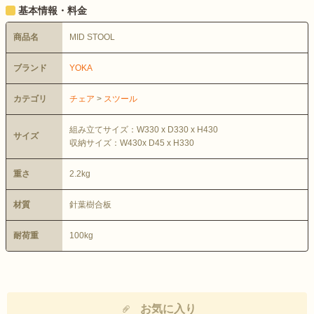
基本情報・料金
商品名
MID STOOL
ブランド
YOKA
カテゴリ
チェア
>
スツール
組み立てサイズ：W330 x D330 x H430
サイズ
収納サイズ：W430x D45 x H330
重さ
2.2kg
材質
針葉樹合板
耐荷重
100kg
お気に入り