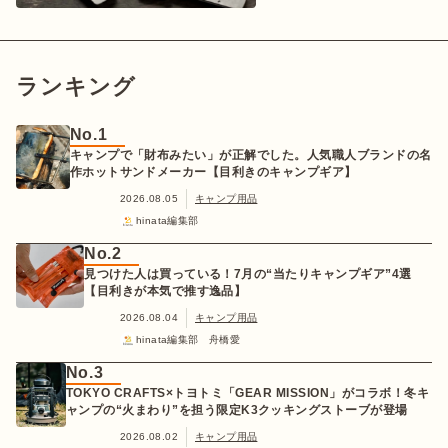
ランキング
No.1
キャンプで「財布みたい」が正解でした。人気職人ブランドの名
作ホットサンドメーカー【目利きのキャンプギア】
2026.08.05
キャンプ用品
hinata編集部
No.2
見つけた人は買っている！7月の“当たりキャンプギア”4選
【目利きが本気で推す逸品】
2026.08.04
キャンプ用品
hinata編集部 舟橋愛
No.3
TOKYO CRAFTS×トヨトミ「GEAR MISSION」がコラボ！冬キ
ャンプの“火まわり”を担う限定K3クッキングストーブが登場
2026.08.02
キャンプ用品