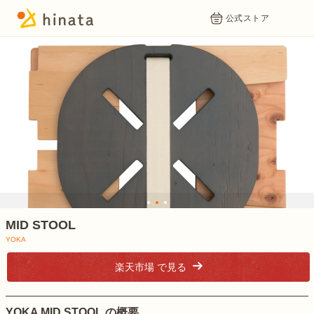
公式ストア
1
2
3
MID STOOL
YOKA
出典：
YOKA 公式サイト
楽天市場 で見る
YOKA MID STOOL の概要