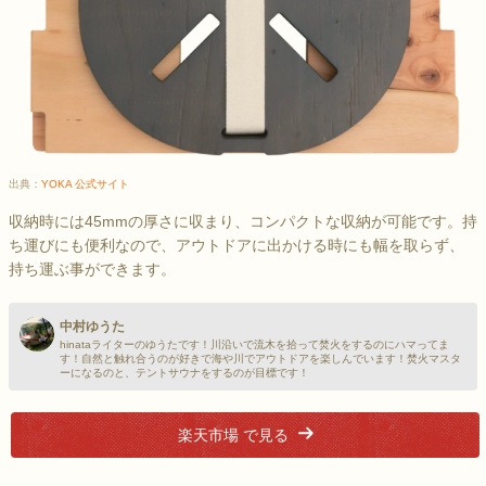
出典：
YOKA 公式サイト
収納時には45mmの厚さに収まり、コンパクトな収納が可能です。持
ち運びにも便利なので、アウトドアに出かける時にも幅を取らず、
持ち運ぶ事ができます。
中村ゆうた
hinataライターのゆうたです！川沿いで流木を拾って焚火をするのにハマってま
す！自然と触れ合うのが好きで海や川でアウトドアを楽しんでいます！焚火マスタ
ーになるのと、テントサウナをするのが目標です！
楽天市場 で見る