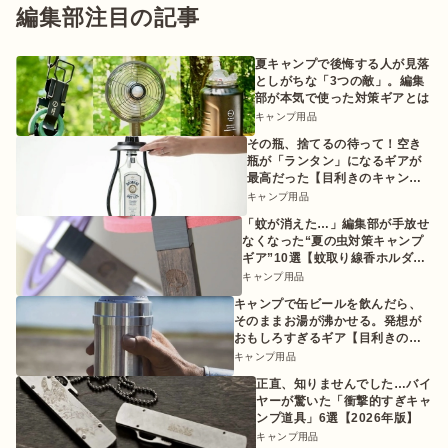
編集部注目の記事
夏キャンプで後悔する人が見落
としがちな「3つの敵」。編集
部が本気で使った対策ギアとは
キャンプ用品
その瓶、捨てるの待って！空き
瓶が「ランタン」になるギアが
最高だった【目利きのキャンプ
ギア】
キャンプ用品
「蚊が消えた…」編集部が手放せ
なくなった“夏の虫対策キャンプ
ギア”10選【蚊取り線香ホルダー
etc.】
キャンプ用品
キャンプで缶ビールを飲んだら、
そのままお湯が沸かせる。発想が
おもしろすぎるギア【目利きのキ
ャンプギア】
キャンプ用品
正直、知りませんでした…バイ
ヤーが驚いた「衝撃的すぎキャ
ンプ道具」6選【2026年版】
キャンプ用品