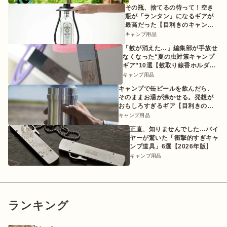
その瓶、捨てるの待って！空き
瓶が「ランタン」になるギアが
最高だった【目利きのキャンプ
ギア】
キャンプ用品
「蚊が消えた…」編集部が手放せ
なくなった“夏の虫対策キャンプ
ギア”10選【蚊取り線香ホルダー
etc.】
キャンプ用品
キャンプで缶ビールを飲んだら、
そのままお湯が沸かせる。発想が
おもしろすぎるギア【目利きのキ
ャンプギア】
キャンプ用品
正直、知りませんでした…バイ
ヤーが驚いた「衝撃的すぎキャ
ンプ道具」6選【2026年版】
キャンプ用品
ランキング