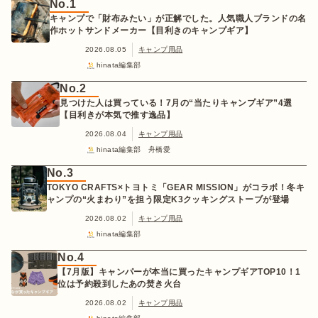
No.1
キャンプで「財布みたい」が正解でした。人気職人ブランドの名
作ホットサンドメーカー【目利きのキャンプギア】
2026.08.05
キャンプ用品
hinata編集部
No.2
見つけた人は買っている！7月の“当たりキャンプギア”4選
【目利きが本気で推す逸品】
2026.08.04
キャンプ用品
hinata編集部 舟橋愛
No.3
TOKYO CRAFTS×トヨトミ「GEAR MISSION」がコラボ！冬キ
ャンプの“火まわり”を担う限定K3クッキングストーブが登場
2026.08.02
キャンプ用品
hinata編集部
No.4
【7月版】キャンパーが本当に買ったキャンプギアTOP10！1
位は予約殺到したあの焚き火台
2026.08.02
キャンプ用品