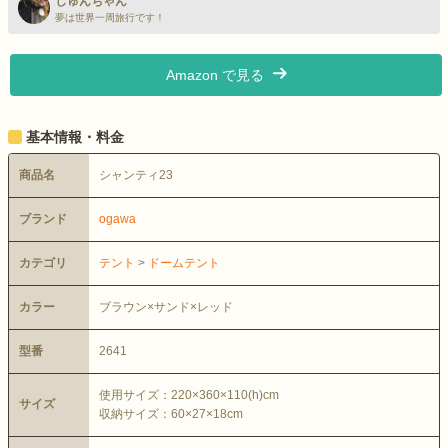
しゅんちゃん
夢は世界一周旅行です！
Amazon で見る
基本情報・料金
商品名
シャンティ23
ブランド
ogawa
カテゴリ
テント
>
ドームテント
カラー
ブラウン×サンド×レッド
型番
2641
使用サイズ：220×360×110(h)cm
サイズ
収納サイズ：60×27×18cm