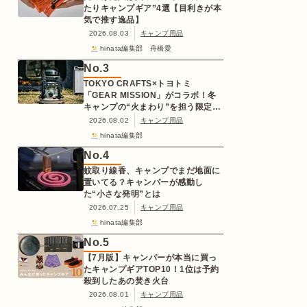
たりキャンプギア”4選【目利きが本
気で推す逸品】
2026.08.03
キャンプ用品
hinata編集部 舟橋愛
No.
3
TOKYO CRAFTS×トヨトミ
「GEAR MISSION」がコラボ！冬
キャンプの“火まわり”を担う限定
K3クッキングストーブが登場
2026.08.02
キャンプ用品
hinata編集部
No.
4
蚊取り線香、キャンプでまだ地面に
置いてる？キャンパーが感動し
た“小さな発明”とは
2026.07.25
キャンプ用品
hinata編集部
No.
5
【7月版】キャンパーが本当に買っ
たキャンプギアTOP10！1位は予約
殺到したあの焚き火台
2026.08.01
キャンプ用品