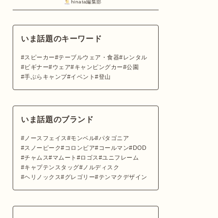
hinata編集部
いま話題のキーワード
スピーカー
テーブルウェア・食器
レンタル
ビギナー
ウェア
キャンピングカー
公園
手ぶらキャンプ
イベント
登山
いま話題のブランド
ノースフェイス
モンベル
パタゴニア
スノーピーク
コロンビア
コールマン
DOD
チャムス
マムート
ロゴス
ユニフレーム
キャプテンスタッグ
ノルディスク
ヘリノックス
グレゴリー
テンマクデザイン