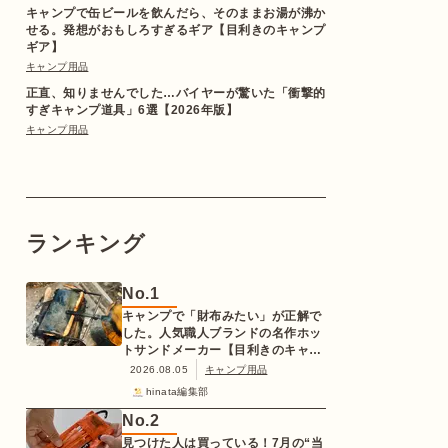
キャンプで缶ビールを飲んだら、そのままお湯が沸か
せる。発想がおもしろすぎるギア【目利きのキャンプ
ギア】
キャンプ用品
正直、知りませんでした…バイヤーが驚いた「衝撃的
すぎキャンプ道具」6選【2026年版】
キャンプ用品
ランキング
No.
1
キャンプで「財布みたい」が正解で
した。人気職人ブランドの名作ホッ
トサンドメーカー【目利きのキャン
プギア】
2026.08.05
キャンプ用品
hinata編集部
No.
2
見つけた人は買っている！7月の“当