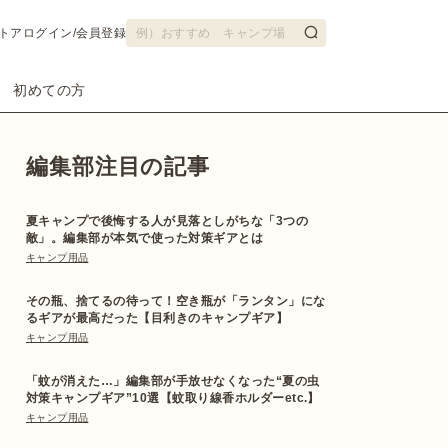
トア
ログイン/会員登録
初めての方
編集部注目の記事
夏キャンプで後悔する人が見落としがちな「3つの
敵」。編集部が本気で使った対策ギアとは
キャンプ用品
その瓶、捨てるの待って！空き瓶が「ランタン」にな
るギアが最高だった【目利きのキャンプギア】
キャンプ用品
「蚊が消えた…」編集部が手放せなくなった“夏の虫
対策キャンプギア”10選【蚊取り線香ホルダーetc.】
キャンプ用品