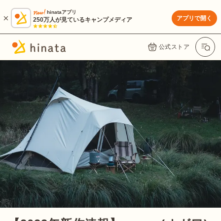
hinataアプリ
アプリで開く
250万人が見ているキャンプメディア
公式ストア