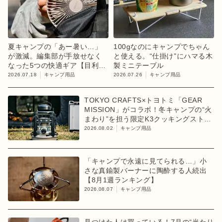
夏キャンプの「あー暑い…」
100gなのにキャンプでちゃん
が激減。編集部が手放せなく
と使える。“仕掛け”にハマる木
なった5つの快適ギア【目利き
製ミニテーブル
のキャンプギア】
2026.07.18
キャンプ用品
2026.07.26
キャンプ用品
TOKYO CRAFTS×トヨトミ「GEAR
MISSION」がコラボ！冬キャンプの“火
まわり”を担う限定K3クッキングストー
ブが登場
2026.08.02
キャンプ用品
「キャンプで永遠に見てられる…」小
さな真鍮製バーナーに陶酔する人続出
【8月1週ランキング】
2026.08.07
キャンプ用品