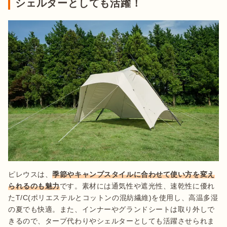
シェルターとしても活躍！
ピレウスは、
季節やキャンプスタイルに合わせて使い方を変え
られるのも魅力
です。素材には通気性や遮光性、速乾性に優れ
たT/C(ポリエステルとコットンの混紡繊維)を使用し、高温多湿
の夏でも快適。また、インナーやグランドシートは取り外しで
きるので、タープ代わりやシェルターとしても活躍させられま