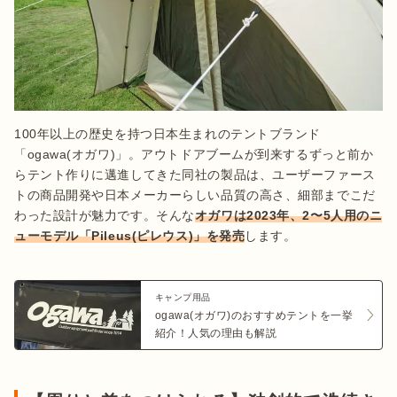
100年以上の歴史を持つ日本生まれのテントブランド
「ogawa(オガワ)」。アウトドアブームが到来するずっと前か
らテント作りに邁進してきた同社の製品は、ユーザーファース
トの商品開発や日本メーカーらしい品質の高さ、細部までこだ
わった設計が魅力です。そんな
オガワは2023年、2〜5人用のニ
ューモデル「Pileus(ピレウス)」を発売
します。

キャンプ用品
ogawa(オガワ)のおすすめテントを一挙
紹介！人気の理由も解説