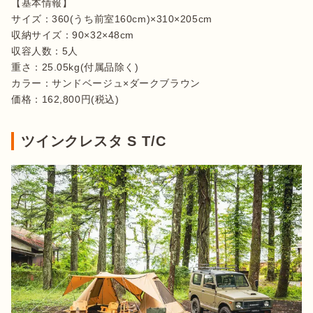
【基本情報】

サイズ：360(うち前室160cm)×310×205cm

収納サイズ：90×32×48cm

収容人数：5人

重さ：25.05kg(付属品除く)

カラー：サンドベージュ×ダークブラウン

価格：162,800円(税込)
ツインクレスタ S T/C