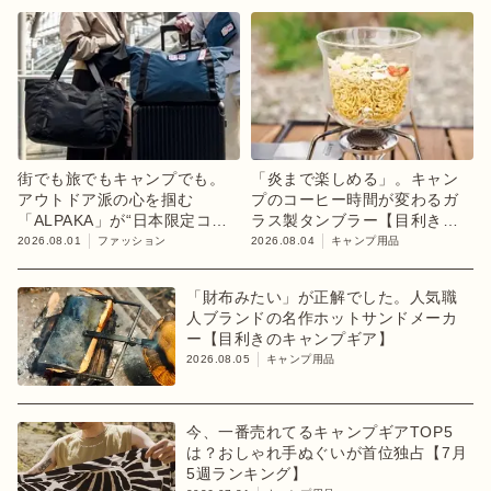
街でも旅でもキャンプでも。
「炎まで楽しめる」。キャン
アウトドア派の心を掴む
プのコーヒー時間が変わるガ
「ALPAKA」が“日本限定コレ
ラス製タンブラー【目利きの
クション”第3弾を発売
キャンプギア】
2026.08.01
ファッション
2026.08.04
キャンプ用品
「財布みたい」が正解でした。人気職
人ブランドの名作ホットサンドメーカ
ー【目利きのキャンプギア】
2026.08.05
キャンプ用品
今、一番売れてるキャンプギアTOP5
は？おしゃれ手ぬぐいが首位独占【7月
5週ランキング】