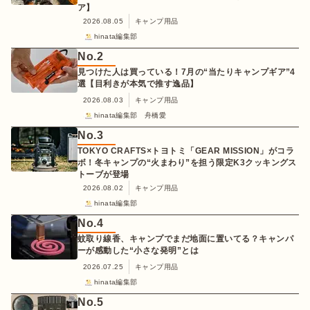
ア】
2026.08.05
キャンプ用品
hinata編集部
No.
2
見つけた人は買っている！7月の“当たりキャンプギア”4
選【目利きが本気で推す逸品】
2026.08.03
キャンプ用品
hinata編集部 舟橋愛
No.
3
TOKYO CRAFTS×トヨトミ「GEAR MISSION」がコラ
ボ！冬キャンプの“火まわり”を担う限定K3クッキングス
トーブが登場
2026.08.02
キャンプ用品
hinata編集部
No.
4
蚊取り線香、キャンプでまだ地面に置いてる？キャンパ
ーが感動した“小さな発明”とは
2026.07.25
キャンプ用品
hinata編集部
No.
5