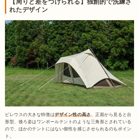
【周りと差をつけられる】独創的で洗練さ
れたデザイン
ピレウスの大きな特徴は
デザイン性の高さ
。正面から見ると台
形型、後ろ姿はワンポールテントのような三角形とされている
ので、ほかのテントにはない個性を感じさせられるのもポイン
ト。