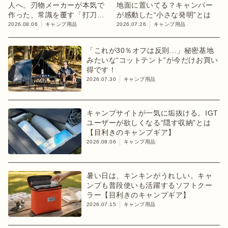
人へ。刃物メーカーが本気で
地面に置いてる？キャンパー
作った、常識を覆す「打刀」
が感動した“小さな発明”とは
ペグ
2026.08.06
キャンプ用品
2026.07.26
キャンプ用品
「これが30％オフは反則…」秘密基地
みたいな“コットテント”が今だけお買い
得です！
2026.07.30
キャンプ用品
キャンプサイトが一気に垢抜ける。IGT
ユーザーが欲しくなる“隠す収納”とは
【目利きのキャンプギア】
2026.08.06
キャンプ用品
暑い日は、キンキンがうれしい。キャ
ンプも普段使いも活躍するソフトクー
ラー【目利きのキャンプギア】
2026.07.15
キャンプ用品