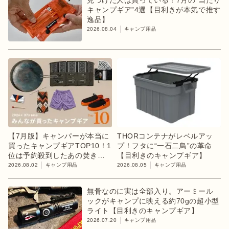
見つけた人は買っている！7月の“当たり
キャンプギア”4選【目利きが本気で推す
逸品】
2026.08.04
キャンプ用品
【7月版】キャンパーが本当に
THORコンテナがレベルアッ
買ったキャンプギアTOP10！1
プ！フタに“一石二鳥”の革命
位は予約殺到したあの焚き火
【目利きのキャンプギア】
台
2026.08.02
キャンプ用品
2026.08.05
キャンプ用品
無骨なのに実は全部入り。アーミール
ックがキャンプに映える約70gの超小型
ライト【目利きのキャンプギア】
2026.07.20
キャンプ用品