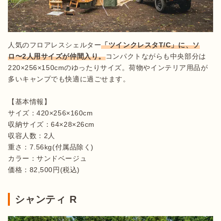
人気のフロアレスシェルター
「ツインクレスタT/C」に、ソ
ロ〜2人用サイズが仲間入り。
コンパクトながらも中央部分は
220×256×150cmのゆったりサイズ。荷物やインテリア用品が
多いキャンプでも快適に過ごせます。

【基本情報】

サイズ：420×256×160cm 

収納サイズ：64×28×26cm

収容人数：2人

重さ：7.56kg(付属品除く)

カラー：サンドベージュ

価格：82,500円(税込)
シャンティ R