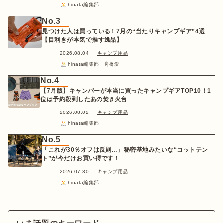
hinata編集部
No.3
見つけた人は買っている！7月の“当たりキャンプギア”4選
【目利きが本気で推す逸品】
2026.08.04
キャンプ用品
hinata編集部 舟橋愛
No.4
【7月版】キャンパーが本当に買ったキャンプギアTOP10！1
位は予約殺到したあの焚き火台
2026.08.02
キャンプ用品
hinata編集部
No.5
「これが30％オフは反則…」秘密基地みたいな“コットテン
ト”が今だけお買い得です！
2026.07.30
キャンプ用品
hinata編集部