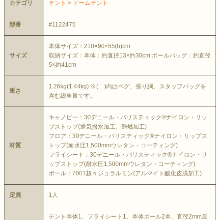
カテゴリ
テント
>
ドームテント
型番
#1122475
本体サイズ：210×90×55(h)cm
サイズ
収納サイズ：本体：約直径13×約30cm ポールバッグ：約直径
5×約41cm
1.26kg(1.44kg) ※( )内はペグ、張り綱、スタッフバッグを
重さ
含む総重量です。
キャノピー：30デニール・バリスティック®ナイロン・リッ
プストップ(通気撥水加工、難燃加工)
フロア：30デニール・バリスティック®ナイロン・リップス
材質
トップ(耐水圧1,500mmウレタン・コーティング)
フライシート：30デニール・バリスティック®ナイロン・リ
ップストップ(耐水圧1,500mmウレタン・コーティング)
ポール：7001超々ジュラルミン(アルマイト酸化皮膜加工)
定員
1人
テント本体1、フライシート1、本体ポール2本、直径2mm反