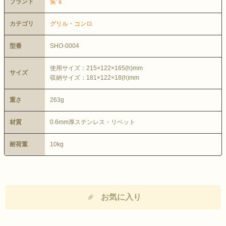
ブランド
笑'ｓ
カテゴリ
グリル・コンロ
型番
SHO-0004
使用サイズ：215×122×165(h)mm
サイズ
収納サイズ：181×122×18(h)mm
重さ
263g
材質
0.6mm厚ステンレス・リベット
耐荷重
10kg
お気に入り