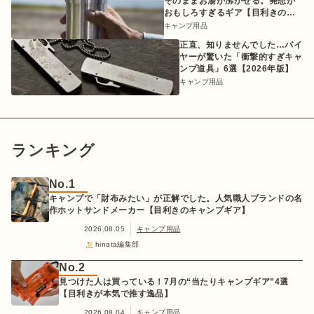
そのままお湯が沸かせる。発想が
おもしろすぎるギア【目利きのキ
ャンプギア】
キャンプ用品
正直、知りませんでした…バイ
ヤーが驚いた「衝撃的すぎキャ
ンプ道具」6選【2026年版】
キャンプ用品
ランキング
No.1
キャンプで「財布みたい」が正解でした。人気職人ブランドの名
作ホットサンドメーカー【目利きのキャンプギア】
2026.08.05
キャンプ用品
hinata編集部
No.2
見つけた人は買っている！7月の“当たりキャンプギア”4選
【目利きが本気で推す逸品】
2026.08.04
キャンプ用品