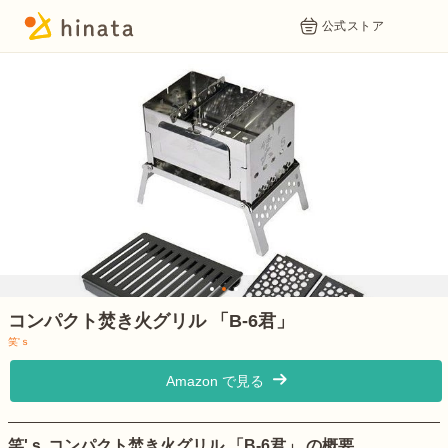
公式ストア
1
2
3
コンパクト焚き火グリル 「B-6君」
笑'ｓ
Amazon で見る
笑'ｓ コンパクト焚き火グリル 「B-6君」 の概要