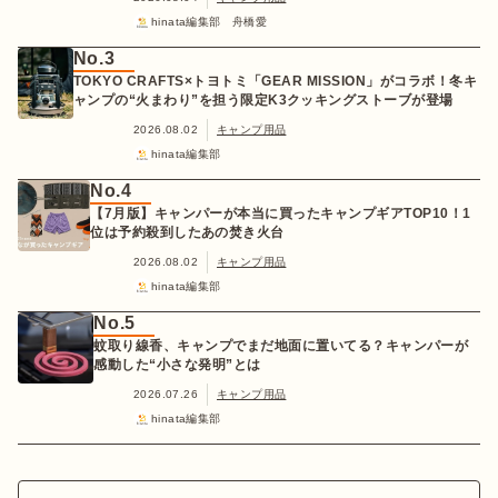
hinata編集部 舟橋愛
No.3
TOKYO CRAFTS×トヨトミ「GEAR MISSION」がコラボ！冬キ
ャンプの“火まわり”を担う限定K3クッキングストーブが登場
2026.08.02
キャンプ用品
hinata編集部
No.4
【7月版】キャンパーが本当に買ったキャンプギアTOP10！1
位は予約殺到したあの焚き火台
2026.08.02
キャンプ用品
hinata編集部
No.5
蚊取り線香、キャンプでまだ地面に置いてる？キャンパーが
感動した“小さな発明”とは
2026.07.26
キャンプ用品
hinata編集部