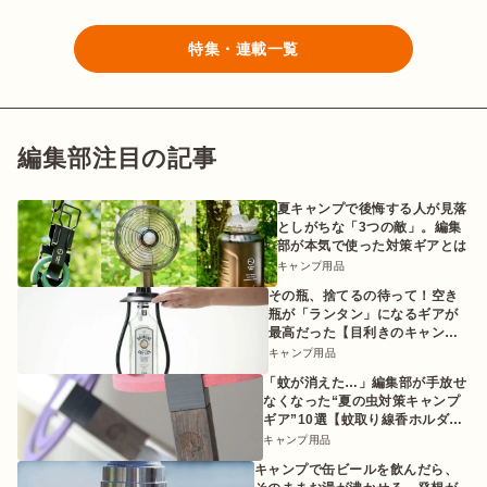
特集・連載一覧
編集部注目の記事
夏キャンプで後悔する人が見落
としがちな「3つの敵」。編集
部が本気で使った対策ギアとは
キャンプ用品
その瓶、捨てるの待って！空き
瓶が「ランタン」になるギアが
最高だった【目利きのキャンプ
ギア】
キャンプ用品
「蚊が消えた…」編集部が手放せ
なくなった“夏の虫対策キャンプ
ギア”10選【蚊取り線香ホルダー
etc.】
キャンプ用品
キャンプで缶ビールを飲んだら、