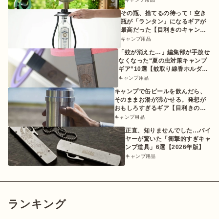
その瓶、捨てるの待って！空き
瓶が「ランタン」になるギアが
最高だった【目利きのキャンプ
ギア】
キャンプ用品
「蚊が消えた…」編集部が手放せ
なくなった“夏の虫対策キャンプ
ギア”10選【蚊取り線香ホルダー
etc.】
キャンプ用品
キャンプで缶ビールを飲んだら、
そのままお湯が沸かせる。発想が
おもしろすぎるギア【目利きのキ
ャンプギア】
キャンプ用品
正直、知りませんでした…バイ
ヤーが驚いた「衝撃的すぎキャ
ンプ道具」6選【2026年版】
キャンプ用品
ランキング