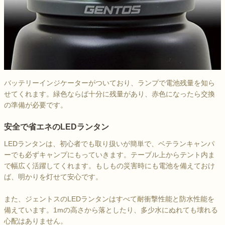
バッテリーインジケーターがついており、ランプで電池残量を知ら
せてくれます。緑色ならば十分に残量があり、赤色になったら交換
の準備が必要です。
安全で省エネのLEDランタン
LEDランタンは、初心者でも取り扱いが簡単で、ベテランキャンパ
ーでも必ずキャンプにもっていきます。テーブル上からテント内ま
で幅広く活躍してくれます。もしもの災害時にも電池を備えておけ
ば、明かりを灯せて安心です。
また、ジェントスのLEDランタンはすべて耐衝撃性能と防水性能を
備えています。1mの高さから落としたり、多少水にぬれても壊れる
心配はありません。