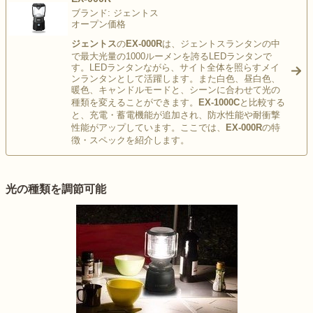
ブランド: ジェントス
オープン価格
ジェントス
の
EX-000R
は、ジェントスランタンの中
で最大光量の1000ルーメンを誇るLEDランタンで
す。LEDランタンながら、サイト全体を照らすメイ
ンランタンとして活躍します。また白色、昼白色、
>
暖色、キャンドルモードと、シーンに合わせて光の
種類を変えることができます。
EX-1000C
と比較する
と、充電・蓄電機能が追加され、防水性能や耐衝撃
性能がアップしています。ここでは、
EX-000R
の特
徴・スペックを紹介します。
光の種類を調節可能