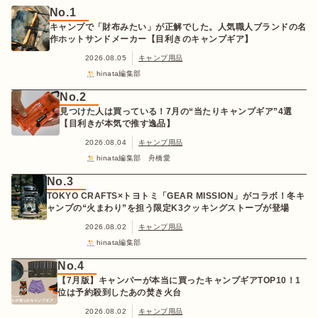
No.1
キャンプで「財布みたい」が正解でした。人気職人ブランドの名
作ホットサンドメーカー【目利きのキャンプギア】
2026.08.05
キャンプ用品
hinata編集部
No.2
見つけた人は買っている！7月の“当たりキャンプギア”4選
【目利きが本気で推す逸品】
2026.08.04
キャンプ用品
hinata編集部 舟橋愛
No.3
TOKYO CRAFTS×トヨトミ「GEAR MISSION」がコラボ！冬キ
ャンプの“火まわり”を担う限定K3クッキングストーブが登場
2026.08.02
キャンプ用品
hinata編集部
No.4
【7月版】キャンパーが本当に買ったキャンプギアTOP10！1
位は予約殺到したあの焚き火台
2026.08.02
キャンプ用品