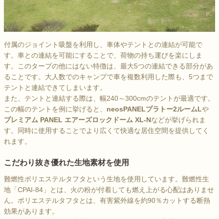
付属のジョイント吸盤を利用し、車体やテントとの連結が可能で
す。車との連結を可能にすることで、荷物の持ち運びを楽にしま
す。このタープの他にはない特徴は、最大5つの連結できる部分があ
ることです。大人数でのキャンプで車を複数利用した際も、5つまで
テントと連結できてしまいます。
また、テントと連結する際は、幅240～300cmのテントが最適です。
この幅のテントを例に挙げると、
neosPANELプラトー2ルームL
や
プレミアム PANEL エアーズロックドーム XL-N
などが挙げられま
す。同時に使用することでより広くて快適な居住空間を提供してく
れます。
こだわり抜き優れた生地素材を使用
難燃性ポリエステルタフタという生地を使用しています。難燃性生
地「CPAI-84」とは、火の粉が付着しても燃え上がる心配はありませ
ん。ポリエステルタフタとは、有害紫外線を約90％カットする断熱
効果があります。