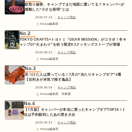
蚊取り線香、キャンプでまだ地面に置いてる？キャンパーが
感動した“小さな発明”とは
2026.07.26
キャンプ用品
hinata編集部
No.2
TOKYO CRAFTS×トヨトミ「GEAR MISSION」がコラボ！冬キ
ャンプの“火まわり”を担う限定K3クッキングストーブが登場
2026.08.02
キャンプ用品
hinata編集部
No.3
見つけた人は買っている！7月の“当たりキャンプギア”4選
【目利きが本気で推す逸品】
2026.08.04
キャンプ用品
hinata編集部 舟橋愛
No.4
【7月版】キャンパーが本当に買ったキャンプギアTOP10！1
位は予約殺到したあの焚き火台
2026.08.02
キャンプ用品
hinata編集部