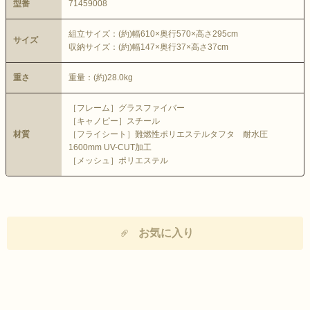
型番
71459008
組立サイズ：(約)幅610×奥行570×高さ295cm
サイズ
収納サイズ：(約)幅147×奥行37×高さ37cm
重さ
重量：(約)28.0kg
［フレーム］グラスファイバー
［キャノピー］スチール
材質
［フライシート］難燃性ポリエステルタフタ 耐水圧
1600mm UV-CUT加工
［メッシュ］ポリエステル
お気に入り