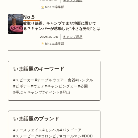
2026.08.02
キャンプ用品
hinata編集部
No.5
蚊取り線香、キャンプでまだ地面に置いて
る？キャンパーが感動した“小さな発明”とは
2026.07.26
キャンプ用品
hinata編集部
いま話題のキーワード
スピーカー
テーブルウェア・食器
レンタル
ビギナー
ウェア
キャンピングカー
公園
手ぶらキャンプ
イベント
登山
いま話題のブランド
ノースフェイス
モンベル
パタゴニア
スノーピーク
コロンビア
コールマン
DOD