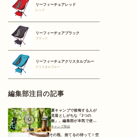
リーフィーチェアレッド
レッド
リーフィーチェアブラック
ブラック
リーフィーチェアクリスタルブルー
クリスタルブルー
編集部注目の記事
夏キャンプで後悔する人が
見落としがちな「3つの
敵」。編集部が本気で使っ
た対策ギアとは
キャンプ用品
その瓶、捨てるの待って！空