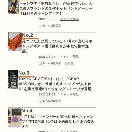
キャンプで「財布みたい」が正解でした。人
気職人ブランドの名作ホットサンドメーカー
【目利きのキャンプギア】
2026.08.05
キャンプ用品
hinata編集部
No.2
見つけた人は買っている！7月の“当たりキ
ャンプギア”4選【目利きが本気で推す逸
品】
2026.08.04
キャンプ用品
hinata編集部 舟橋愛
No.3
TOKYO CRAFTS×トヨトミ「GEAR
MISSION」がコラボ！冬キャンプの“火まわ
り”を担う限定K3クッキングストーブが登場
2026.08.02
キャンプ用品
hinata編集部
No.4
【7月版】キャンパーが本当に買ったキャン
プギアTOP10！1位は予約殺到したあの焚き
火台