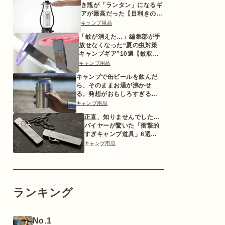
き瓶が「ランタン」になるギ
アが最高だった【目利きのキ
ャンプギア】
キャンプ用品
「蚊が消えた…」編集部が手
放せなくなった“夏の虫対策
キャンプギア”10選【蚊取り
線香ホルダーetc.】
キャンプ用品
キャンプで缶ビールを飲んだ
ら、そのままお湯が沸かせ
る。発想がおもしろすぎるギ
ア【目利きのキャンプギア】
キャンプ用品
正直、知りませんでした…
バイヤーが驚いた「衝撃的
すぎキャンプ道具」6選
【2026年版】
キャンプ用品
ランキング
No.1