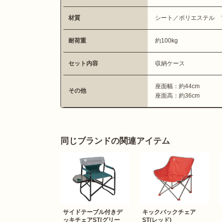
材質
シート／ポリエステル 
耐荷重
約100kg
セット内容
収納ケース
座面幅：約44cm
その他
座面高：約36cm
同じブランドの関連アイテム
サイドテーブル付きデ
キックバックチェア
ッキチェアST(グリー
ST(レッド)