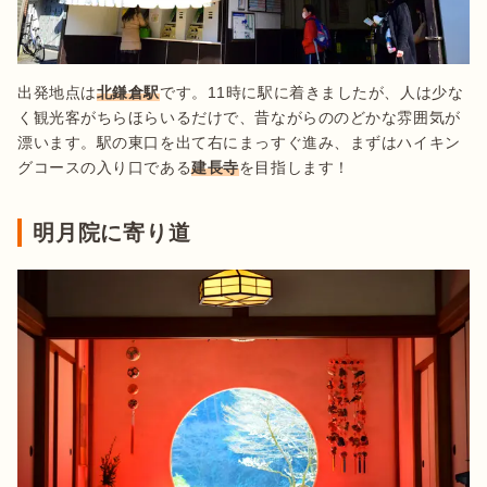
出発地点は
北鎌倉駅
です。11時に駅に着きましたが、人は少な
く観光客がちらほらいるだけで、昔ながらののどかな雰囲気が
漂います。駅の東口を出て右にまっすぐ進み、まずはハイキン
グコースの入り口である
建長寺
を目指します！
明月院に寄り道