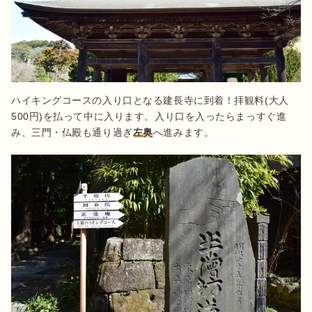
ハイキングコースの入り口となる建長寺に到着！拝観料(大人
500円)を払って中に入ります。入り口を入ったらまっすぐ進
み、三門・仏殿も通り過ぎ
左奥
へ進みます。