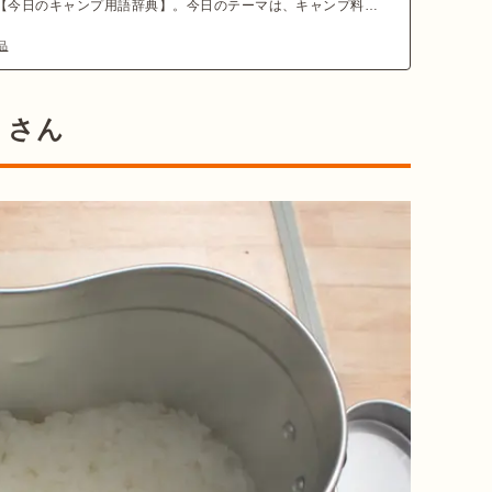
【今日のキャンプ用語辞典】。今日のテーマは、キャンプ料理
のアイテム「飯盒(飯盒)」です。使い方や特徴とともにおすす
品
とめて紹介します。
くさん