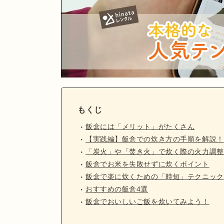
もくじ
飯盒には「メリット」がたくさん
【実践編】飯盒での炊き方の手順を解説！
「炭火」や「焚き火」で炊く際の火力調整
飯盒でお米を失敗せずに炊くポイント
飯盒で楽に炊くための「時短」テクニック
おすすめの飯盒4選
飯盒でおいしいご飯を炊いてみよう！