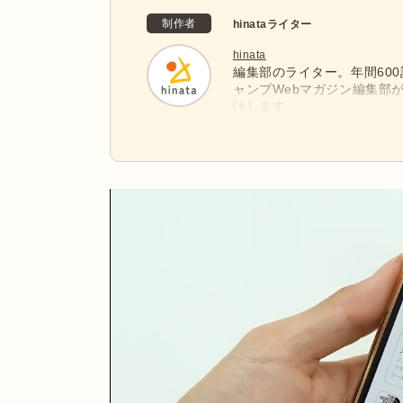
制作者
hinataライター
hinata
編集部のライター。年間60
ャンプWebマガジン編集部
けします。