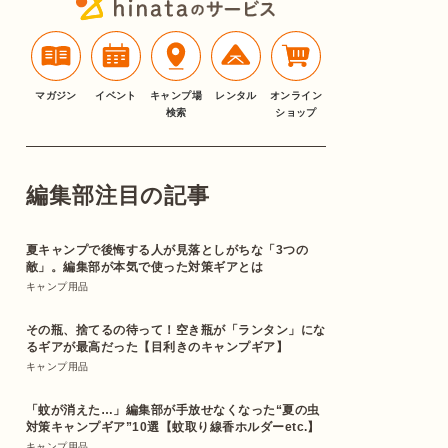
マガジン
イベント
キャンプ場
レンタル
オンライン
検索
ショップ
編集部注目の記事
夏キャンプで後悔する人が見落としがちな「3つの
敵」。編集部が本気で使った対策ギアとは
キャンプ用品
その瓶、捨てるの待って！空き瓶が「ランタン」にな
るギアが最高だった【目利きのキャンプギア】
キャンプ用品
「蚊が消えた…」編集部が手放せなくなった“夏の虫
対策キャンプギア”10選【蚊取り線香ホルダーetc.】
キャンプ用品