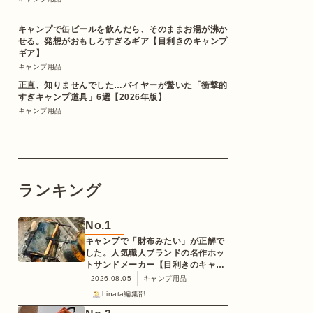
キャンプで缶ビールを飲んだら、そのままお湯が沸か
せる。発想がおもしろすぎるギア【目利きのキャンプ
ギア】
キャンプ用品
正直、知りませんでした…バイヤーが驚いた「衝撃的
すぎキャンプ道具」6選【2026年版】
キャンプ用品
ランキング
No.
1
キャンプで「財布みたい」が正解で
した。人気職人ブランドの名作ホッ
トサンドメーカー【目利きのキャン
プギア】
2026.08.05
キャンプ用品
hinata編集部