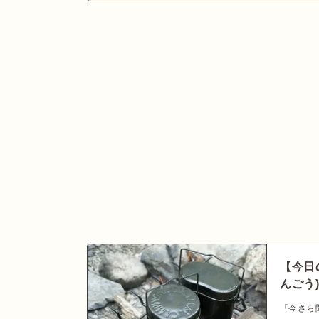
【今日
んごう
「今さら