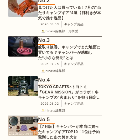
No.
2
見つけた人は買っている！7月の“当
たりキャンプギア”4選【目利きが本
気で推す逸品】
2026.08.03
キャンプ用品
hinata編集部 舟橋愛
No.
3
蚊取り線香、キャンプでまだ地面に
置いてる？キャンパーが感動し
た“小さな発明”とは
2026.07.25
キャンプ用品
hinata編集部
No.
4
TOKYO CRAFTS×トヨトミ
「GEAR MISSION」がコラボ！冬
キャンプの“火まわり”を担う限定
K3クッキングストーブが登場
2026.08.02
キャンプ用品
hinata編集部
No.
5
【7月版】キャンパーが本当に買っ
たキャンプギアTOP10！1位は予約
殺到したあの焚き火台