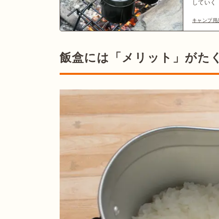
していく
で大活躍
キャンプ用
め品もま
飯盒には「メリット」がた