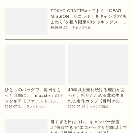
TOKYO CRAFTS×トヨトミ「GEAR
MISSION」がコラボ！冬キャンプの“火
まわり”を担う限定K3クッキングストー
ブが登場
2026.08.02
キャンプ用品
ひとつのバッグで、毎日をも
40年以上売れ続ける理由があ
っと自由に。「maastik」のテ
った。折りたためる北欧生ま
ックギア【ファーストコレク
れの名作カップ【目利きのキ
ション「chapter 1」】
ャンプギア】
2026.07.31
ファッション
2026.07.16
キャンプ用品
暑すぎる日はコレ。キャンパーが選
ぶ“保冷できる”エコバッグが想像以上で