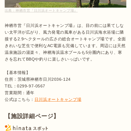
出典：
神栖市営『日川浜オートキャンプ場』
神栖市営『日川浜オートキャンプ場』は、目の前には果てしな
い太平洋が広がり、風力発電の風車がある日川浜海水浴場に隣
接する2.9ヘクタールの広さの総合オートキャンプ場です。全面
きれいな芝生で便利なAC電源も完備しています。周辺には天然
温泉施設の湯楽々、神栖海浜温水プールも5分圏内にあり、寒
さを忘れてBBQや釣りに楽しさいっぱいです。

【基本情報】

住所：茨城県神栖市日川2036-124

TEL：0299-97-0567

営業期間：通年

公式はこちら：
日川浜オートキャンプ場
【施設詳細ページ】