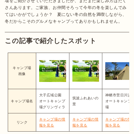
場をご紹介させていただきましたが、まだまだ楽しみ方はたく
さんあります。ご家族、お仲間そろって今年の冬を楽しんでみ
てはいかがでしょうか？　夏にない冬の自然を満喫しながら、
冬だからこそのグルメなキャンプってありかもしれません。
この記事で紹介したスポット
キャンプ場
画像
大子広域公園
神栖市営日川浜
筑波ふれあいの
キャンプ場名
オートキャンプ
オートキャンプ
里
場グリンヴィラ
場
キャンプ場の情
キャンプ場の情
キャンプ場の情
リンク
報を見る
報を見る
報を見る