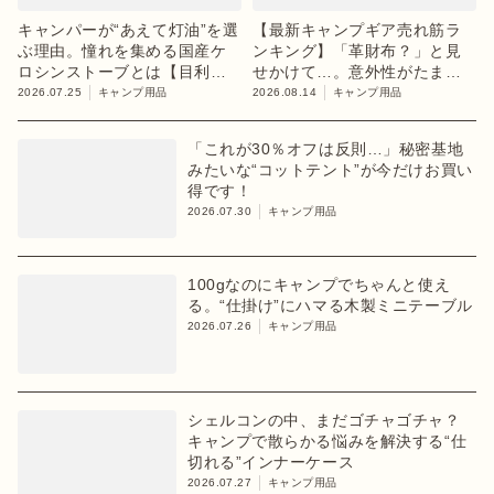
キャンパーが“あえて灯油”を選
【最新キャンプギア売れ筋ラ
ぶ理由。憧れを集める国産ケ
ンキング】「革財布？」と見
ロシンストーブとは【目利き
せかけて…。意外性がたまら
のキャンプギア】
ないホットサンドメーカーが1
2026.07.25
キャンプ用品
2026.08.14
キャンプ用品
位【8月2週目】
「これが30％オフは反則…」秘密基地
みたいな“コットテント”が今だけお買い
得です！
2026.07.30
キャンプ用品
100gなのにキャンプでちゃんと使え
る。“仕掛け”にハマる木製ミニテーブル
2026.07.26
キャンプ用品
シェルコンの中、まだゴチャゴチャ？
キャンプで散らかる悩みを解決する“仕
切れる”インナーケース
2026.07.27
キャンプ用品