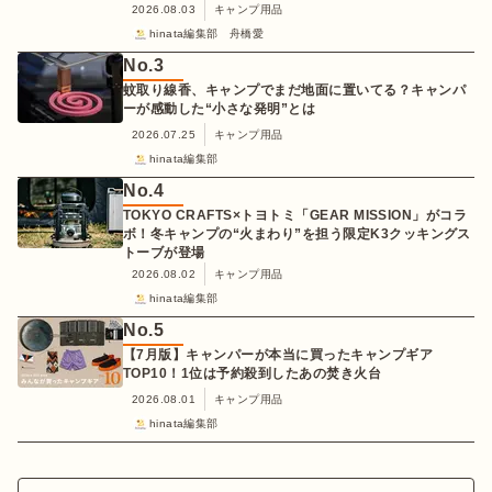
2026.08.03
キャンプ用品
hinata編集部 舟橋愛
No.
3
蚊取り線香、キャンプでまだ地面に置いてる？キャンパ
ーが感動した“小さな発明”とは
2026.07.25
キャンプ用品
hinata編集部
No.
4
TOKYO CRAFTS×トヨトミ「GEAR MISSION」がコラ
ボ！冬キャンプの“火まわり”を担う限定K3クッキングス
トーブが登場
2026.08.02
キャンプ用品
hinata編集部
No.
5
【7月版】キャンパーが本当に買ったキャンプギア
TOP10！1位は予約殺到したあの焚き火台
2026.08.01
キャンプ用品
hinata編集部