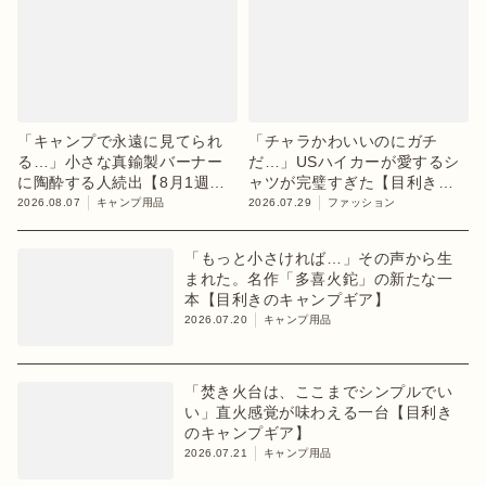
「キャンプで永遠に見てられ
「チャラかわいいのにガチ
る…」小さな真鍮製バーナー
だ…」USハイカーが愛するシ
に陶酔する人続出【8月1週ラ
ャツが完璧すぎた【目利きの
ンキング】
キャンプギア】
2026.08.07
キャンプ用品
2026.07.29
ファッション
「もっと小さければ…」その声から生
まれた。名作「多喜火鉈」の新たな一
本【目利きのキャンプギア】
2026.07.20
キャンプ用品
「焚き火台は、ここまでシンプルでい
い」直火感覚が味わえる一台【目利き
のキャンプギア】
2026.07.21
キャンプ用品