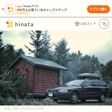
hinataアプリ
アプリで開く
250万人が見ているキャンプメディア
公式ストア
出典：
MIKI Yoshihito / flickr