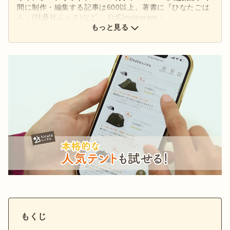
間に制作・編集する記事は600以上。著書に『ひなたごは
ん』(扶桑社ムック)など。 公式Instagram：
もっと見る
@hinata_outdoor
公式X：
@hinata_outdoor
もくじ