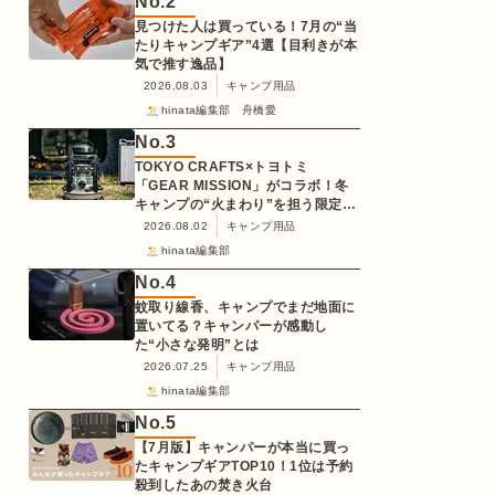
No.
2
見つけた人は買っている！7月の“当
たりキャンプギア”4選【目利きが本
気で推す逸品】
2026.08.03
キャンプ用品
hinata編集部 舟橋愛
No.
3
TOKYO CRAFTS×トヨトミ
「GEAR MISSION」がコラボ！冬
キャンプの“火まわり”を担う限定
K3クッキングストーブが登場
2026.08.02
キャンプ用品
hinata編集部
No.
4
蚊取り線香、キャンプでまだ地面に
置いてる？キャンパーが感動し
た“小さな発明”とは
2026.07.25
キャンプ用品
hinata編集部
No.
5
【7月版】キャンパーが本当に買っ
たキャンプギアTOP10！1位は予約
殺到したあの焚き火台