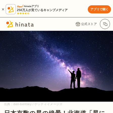
hinataアプリ
アプリで開く
250万人が見ているキャンプメディア
公式ストア
出典：
den-belitsky / ゲッティイメージズ