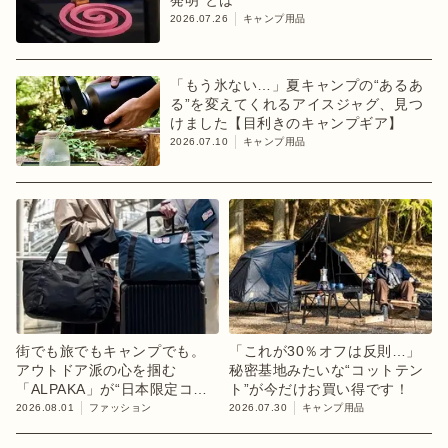
2026.07.26
キャンプ用品
「もう氷ない…」夏キャンプの“あるあ
る”を変えてくれるアイスジャグ、見つ
けました【目利きのキャンプギア】
2026.07.10
キャンプ用品
街でも旅でもキャンプでも。
「これが30％オフは反則…」
アウトドア派の心を掴む
秘密基地みたいな“コットテン
「ALPAKA」が“日本限定コレ
ト”が今だけお買い得です！
クション”第3弾を発売
2026.08.01
ファッション
2026.07.30
キャンプ用品