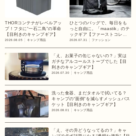
THORコンテナがレベルアッ
ひとつのバッグで、毎日をも
プ！フタに“一石二鳥”の革命
っと自由に。「maastik」のテ
【目利きのキャンプギア】
ックギア【ファーストコレク
ション「chapter 1」】
2026.08.05
キャンプ用品
2026.07.31
ファッション
「え、お菓子の缶じゃないの？」実は
ガチなアルコールストーブでした【目
利きのキャンプギア】
2026.07.30
キャンプ用品
洗った食器、まだタオルで拭いてる？
キャンプの“面倒”を減らすメッシュバス
ケット【目利きのキャンプギア】
2026.08.01
キャンプ用品
「え、その升どうなってるの？」キャ