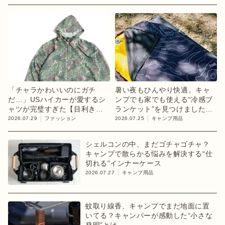
「チャラかわいいのにガチ
暑い夜もひんやり快適。キャ
だ…」USハイカーが愛するシ
ンプでも家でも使える“冷感ブ
ャツが完璧すぎた【目利きの
ランケット”を見つけました
キャンプギア】
【目利きのキャンプギア】
2026.07.29
ファッション
2026.07.25
キャンプ用品
シェルコンの中、まだゴチャゴチャ？
キャンプで散らかる悩みを解決する“仕
切れる”インナーケース
2026.07.27
キャンプ用品
蚊取り線香、キャンプでまだ地面に置
いてる？キャンパーが感動した“小さな
発明”とは