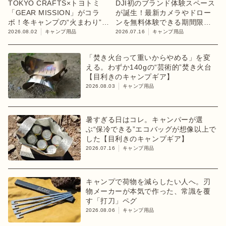
TOKYO CRAFTS×トヨトミ
DJI初のブランド体験スペース
「GEAR MISSION」がコラ
が誕生！最新カメラやドロー
ボ！冬キャンプの“火まわり”を
ンを無料体験できる期間限定
担う限定K3クッキングストー
イベント開催
2026.08.02
キャンプ用品
2026.07.16
キャンプ用品
ブが登場
「焚き火台って重いからやめる」を変
える。わずか140gの“芸術的”焚き火台
【目利きのキャンプギア】
2026.08.03
キャンプ用品
暑すぎる日はコレ。キャンパーが選
ぶ“保冷できる”エコバッグが想像以上で
した【目利きのキャンプギア】
2026.07.16
キャンプ用品
キャンプで荷物を減らしたい人へ。刃
物メーカーが本気で作った、常識を覆
す「打刀」ペグ
2026.08.06
キャンプ用品