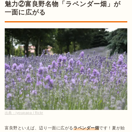
魅力②富良野名物「ラベンダー畑」が
一面に広がる
出典：
iyoupapa / flickr
富良野といえば、辺り一面に広がる
ラベンダー畑
です！夏が始