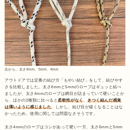
左から、太さ6mm、5mm、4mm
アウトドアでは定番の結び方「もやい結び」をして、結びやす
さを比較しました。太さ6mmと5mmのロープはギュッと結べ
ましたが、太さ4mmのロープは網目が詰まっていて硬いことか
ら、ほかの2種類に比べると
柔軟性がなく
、
きつく結んだ感覚
は薄いように感じました
。しかし、結び目が緩くなることはな
かったため、使用に関しては問題なさそうです。

太さ4mmのロープはコシがあって硬い一方、太さ6mmと5mm