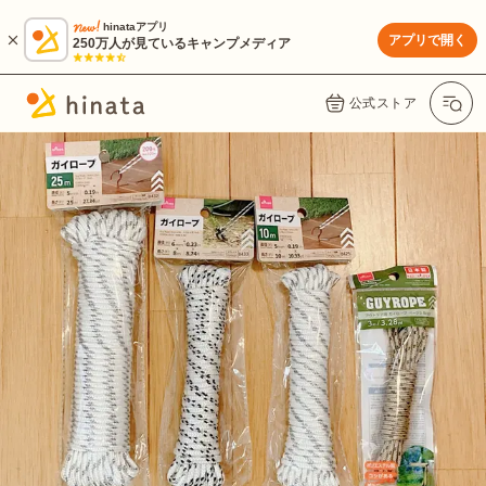
hinataアプリ
アプリで開く
250万人が見ているキャンプメディア
公式ストア