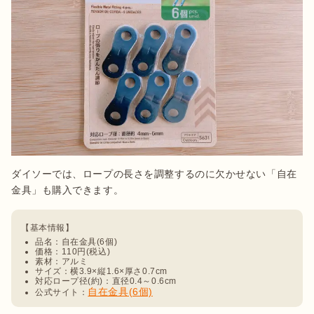
ダイソーでは、ロープの長さを調整するのに欠かせない「自在
品名：自在金具(6個)
価格：110円(税込)
素材：アルミ
サイズ：横3.9×縦1.6×厚さ0.7cm
対応ロープ径(約)：直径0.4～0.6cm
自在金具(6個)
公式サイト：