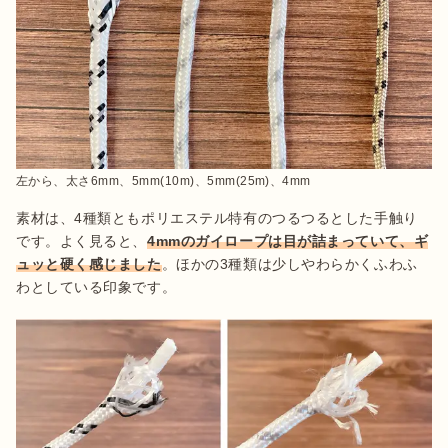
左から、太さ6mm、5mm(10m)、5mm(25m)、4mm
素材は、4種類ともポリエステル特有のつるつるとした手触り
です。よく見ると、
4mmのガイロープは目が詰まっていて、ギ
ュッと硬く感じました
。ほかの3種類は少しやわらかくふわふ
わとしている印象です。