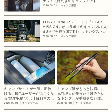
ケット【目利きのキャンプギア】
2026.08.01
キャンプ用品
TOKYO CRAFTS×トヨトミ「GEAR
MISSION」がコラボ！冬キャンプの“火
まわり”を担う限定K3クッキングストー
ブが登場
2026.08.02
キャンプ用品
キャンプサイトが一気に垢抜
キャンプ飯がもっと快適に。
ける。IGTユーザーが欲しくな
元料理人が作った「箸みたい
る“隠す収納”とは【目利きのキ
なトング」が手放せない理由
ャンプギア】
【目利きのキャンプギア】
2026.08.06
キャンプ用品
2026.08.08
キャンプ用品