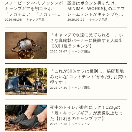
スノーピーク×ヘリノックスが
設営はボタンを押すだけ。
キャンプギアを初コラボ！
MINIMAL WORKS初のエアフ
「ノガチェア」「ノガテーブ
レームテントがキャンプを変
ル」を8月13日に発売
えるかも
2026.08.08
キャンプ用品
2026.07.27
キャンプ用品
「キャンプで永遠に見てられる…」小
さな真鍮製バーナーに陶酔する人続出
【8月1週ランキング】
2026.08.07
キャンプ用品
「これが30％オフは反則…」秘密基地
みたいな“コットテント”が今だけお買い
得です！
2026.07.30
キャンプ用品
夜中のトイレが劇的にラク！120gの
「履くキャンプギア」が想像以上だっ
た【目利きのキャンプギア】
2026.07.18
ファッション