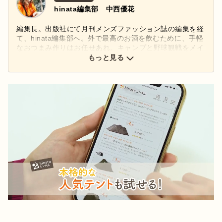
hinata編集部 中西優花
編集長。出版社にて月刊メンズファッション誌の編集を経
て、hinata編集部へ。外で最高のお酒を飲むために、手軽
なおつまみ作りはお任せあれ。キャンプと野球観戦をメイ
ンに、好きなものは広く深く。アウトドア以外にファッシ
もっと見る
ョン、料理、美容など多ジャンルに興味あり。
Instagram：
@yukantoi