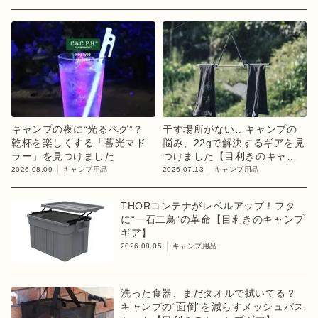
キャンプの夜に“光るペグ”？
干す場所がない…キャンプの
乾杯を楽しくする「蓄光マド
悩み、22gで解決するギアを見
ラー」を見つけました
つけました【目利きのキャン
プギア】
2026.08.09
キャンプ用品
2026.07.13
キャンプ用品
THORコンテナがレベルアップ！フタ
に“一石二鳥”の革命【目利きのキャンプ
ギア】
2026.08.05
キャンプ用品
洗った食器、まだタオルで拭いてる？
キャンプの“面倒”を減らすメッシュバス