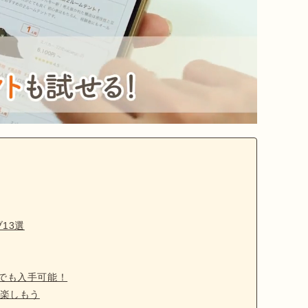
13選
均でも入手可能！
楽しもう