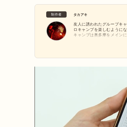
制作者
タカアキ
友人に誘われたグループキ
ロキャンプを楽しむようにな
キャンプは奥多摩をメインに
イテントのエアライズ2を使
のBLACK SUMMIT G
軽量なギアを展開しているVA