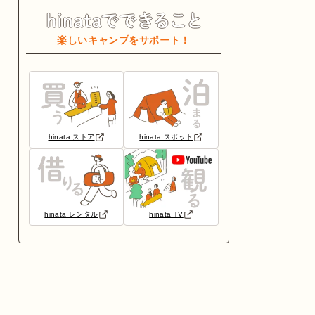
楽しいキャンプをサポート！
hinata ストア
hinata スポット
hinata レンタル
hinata TV