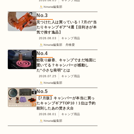
2026.08.05
キャンプ用品
hinata編集部
No.
3
見つけた人は買っている！7月の“当
たりキャンプギア”4選【目利きが本
気で推す逸品】
2026.08.03
キャンプ用品
hinata編集部 舟橋愛
No.
4
蚊取り線香、キャンプでまだ地面に
置いてる？キャンパーが感動し
た“小さな発明”とは
2026.07.25
キャンプ用品
hinata編集部
No.
5
【7月版】キャンパーが本当に買っ
たキャンプギアTOP10！1位は予約
殺到したあの焚き火台
2026.08.01
キャンプ用品
hinata編集部