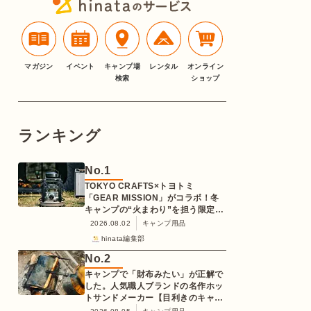
マガジン
イベント
キャンプ場
レンタル
オンライン
検索
ショップ
ランキング
No.
1
TOKYO CRAFTS×トヨトミ
「GEAR MISSION」がコラボ！冬
キャンプの“火まわり”を担う限定
K3クッキングストーブが登場
2026.08.02
キャンプ用品
hinata編集部
No.
2
キャンプで「財布みたい」が正解で
した。人気職人ブランドの名作ホッ
トサンドメーカー【目利きのキャン
プギア】