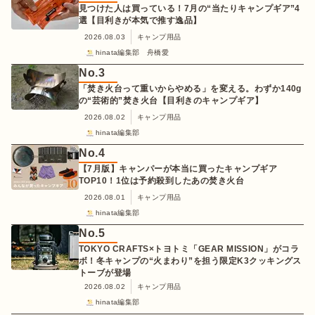
見つけた人は買っている！7月の“当たりキャンプギア”4
選【目利きが本気で推す逸品】
2026.08.03
キャンプ用品
hinata編集部 舟橋愛
No.
3
「焚き火台って重いからやめる」を変える。わずか140g
の“芸術的”焚き火台【目利きのキャンプギア】
2026.08.02
キャンプ用品
hinata編集部
No.
4
【7月版】キャンパーが本当に買ったキャンプギア
TOP10！1位は予約殺到したあの焚き火台
2026.08.01
キャンプ用品
hinata編集部
No.
5
TOKYO CRAFTS×トヨトミ「GEAR MISSION」がコラ
ボ！冬キャンプの“火まわり”を担う限定K3クッキングス
トーブが登場
2026.08.02
キャンプ用品
hinata編集部