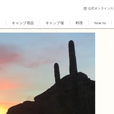
公式オンラインス
集
キャンプ用品
キャンプ場
料理
how to