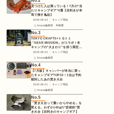
No.
2
見つけた人は買っている！7月の“当
たりキャンプギア”4選【目利きが本
気で推す逸品】
2026.08.03
キャンプ用品
hinata編集部 舟橋愛
No.
3
TOKYO CRAFTS×トヨトミ
「GEAR MISSION」がコラボ！冬
キャンプの“火まわり”を担う限定
K3クッキングストーブが登場
2026.08.02
キャンプ用品
hinata編集部
No.
4
【7月版】キャンパーが本当に買っ
たキャンプギアTOP10！1位は予約
殺到したあの焚き火台
2026.08.01
キャンプ用品
hinata編集部
No.
5
「焚き火台って重いからやめる」を
変える。わずか140gの“芸術的”焚
き火台【目利きのキャンプギア】