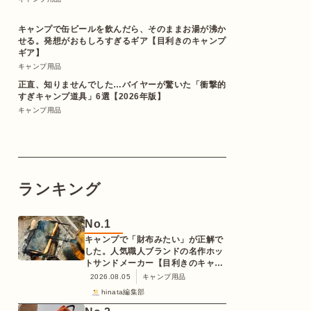
キャンプで缶ビールを飲んだら、そのままお湯が沸か
せる。発想がおもしろすぎるギア【目利きのキャンプ
ギア】
キャンプ用品
正直、知りませんでした…バイヤーが驚いた「衝撃的
すぎキャンプ道具」6選【2026年版】
キャンプ用品
ランキング
No.
1
キャンプで「財布みたい」が正解で
した。人気職人ブランドの名作ホッ
トサンドメーカー【目利きのキャン
プギア】
2026.08.05
キャンプ用品
hinata編集部