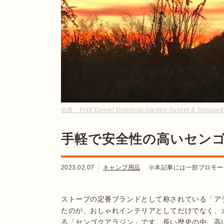
出典：
PHX Desert Botanical Garden Sunset & Silhouett
手軽で安全性の高いセン
2023.02.07
キャンプ用品
※本記事には一部プロモー
ストーブの定番ブランドとして称されている「アラ
たのが、おしゃれインテリアとしてだけでなく、
る「センゴクアラジン」です。長い歴史の中、高