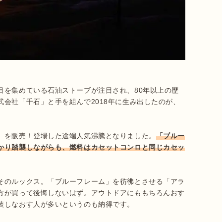
目を集めている石油ストーブが注目され、80年以上の歴
会社「千石」と手を組んで2018年に生み出したのが、
」を販売！登場した途端人気沸騰となりました。
「ブルー
かり踏襲しながらも、燃料はカセットコンロと同じカセッ
そのルックス。「ブルーフレーム」を彷彿とさせる「アラ
方が買って後悔しないはず。アウトドアにももちろんおす
装しなおす人が多いというのも納得です。