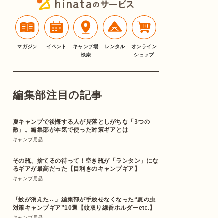
マガジン
イベント
キャンプ場
レンタル
オンライン
検索
ショップ
編集部注目の記事
夏キャンプで後悔する人が見落としがちな「3つの
敵」。編集部が本気で使った対策ギアとは
キャンプ用品
その瓶、捨てるの待って！空き瓶が「ランタン」にな
るギアが最高だった【目利きのキャンプギア】
キャンプ用品
「蚊が消えた…」編集部が手放せなくなった“夏の虫
対策キャンプギア”10選【蚊取り線香ホルダーetc.】
キャンプ用品