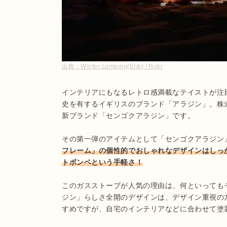
出典：
Winter camping(Erik) / flickr
インテリアにもなるレトロ感満載なテイストが注
史を有するイギリスのブランド「アラジン」。株式
新ブランド「センゴクアラジン」です。

その第一弾のアイテムとして「センゴクアラジン
フレーム」の個性的でおしゃれなデザインはしっ
トボンベという手軽さ！
このガスストーブが人気の理由は、何といっても
ジン」らしさ全開のデザインは、デザイン重視の
すめですが、自宅のインテリアなどに合わせて塗