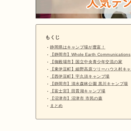
もくじ
静岡県はキャンプ場が豊富！
【静岡市】Whole Earth Communications
【御殿場市】国立中央青少年交流の家
【東伊豆町】細野高原ツリーハウス村キャ
【西伊豆町】宇久須キャンプ場
【静岡市】清水森林公園 黒川キャンプ場
【富士宮】田貫湖キャンプ場
【沼津市】沼津市 市民の森
まとめ