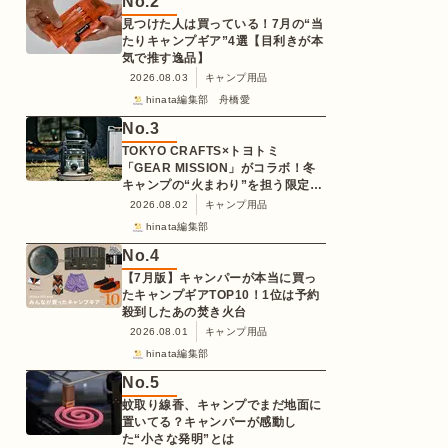
No.
2
見つけた人は買っている！7月の“当
たりキャンプギア”4選【目利きが本
気で推す逸品】
2026.08.03
キャンプ用品
hinata編集部 舟橋愛
No.
3
TOKYO CRAFTS×トヨトミ
「GEAR MISSION」がコラボ！冬
キャンプの“火まわり”を担う限定
K3クッキングストーブが登場
2026.08.02
キャンプ用品
hinata編集部
No.
4
【7月版】キャンパーが本当に買っ
たキャンプギアTOP10！1位は予約
殺到したあの焚き火台
2026.08.01
キャンプ用品
hinata編集部
No.
5
蚊取り線香、キャンプでまだ地面に
置いてる？キャンパーが感動し
た“小さな発明”とは