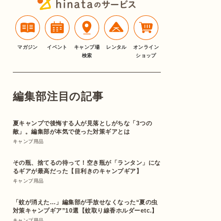
マガジン
イベント
キャンプ場
レンタル
オンライン
検索
ショップ
編集部注目の記事
夏キャンプで後悔する人が見落としがちな「3つの
敵」。編集部が本気で使った対策ギアとは
キャンプ用品
その瓶、捨てるの待って！空き瓶が「ランタン」にな
るギアが最高だった【目利きのキャンプギア】
キャンプ用品
「蚊が消えた…」編集部が手放せなくなった“夏の虫
対策キャンプギア”10選【蚊取り線香ホルダーetc.】
キャンプ用品