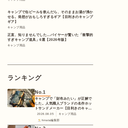
キャンプで缶ビールを飲んだら、そのままお湯が沸か
せる。発想がおもしろすぎるギア【目利きのキャンプ
ギア】
キャンプ用品
正直、知りませんでした…バイヤーが驚いた「衝撃的
すぎキャンプ道具」6選【2026年版】
キャンプ用品
ランキング
No.
1
キャンプで「財布みたい」が正解で
した。人気職人ブランドの名作ホッ
トサンドメーカー【目利きのキャン
プギア】
2026.08.05
キャンプ用品
hinata編集部