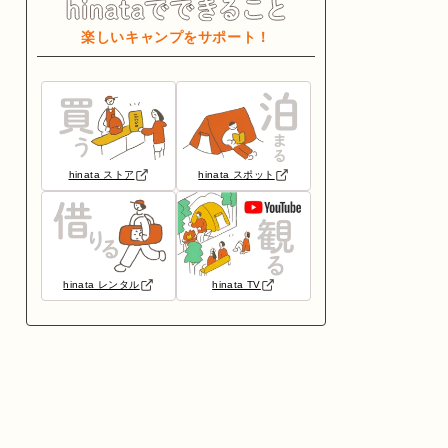
楽しいキャンプをサポート！
hinata ストア
hinata スポット
hinata レンタル
hinata TV