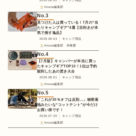
2026.08.02
キャンプ用品
hinata編集部
No.
3
見つけた人は買っている！7月の“当
たりキャンプギア”4選【目利きが本
気で推す逸品】
2026.08.03
キャンプ用品
hinata編集部 舟橋愛
No.
4
【7月版】キャンパーが本当に買っ
たキャンプギアTOP10！1位は予約
殺到したあの焚き火台
2026.08.01
キャンプ用品
hinata編集部
No.
5
「これが30％オフは反則…」秘密基
地みたいな“コットテント”が今だけ
お買い得です！
2026.07.30
キャンプ用品
hinata編集部