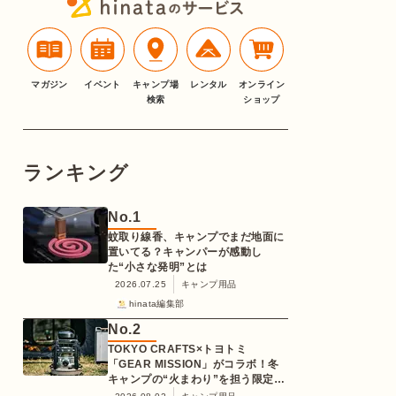
マガジン
イベント
キャンプ場
レンタル
オンライン
検索
ショップ
ランキング
No.
1
蚊取り線香、キャンプでまだ地面に
置いてる？キャンパーが感動し
た“小さな発明”とは
2026.07.25
キャンプ用品
hinata編集部
No.
2
TOKYO CRAFTS×トヨトミ
「GEAR MISSION」がコラボ！冬
キャンプの“火まわり”を担う限定
K3クッキングストーブが登場