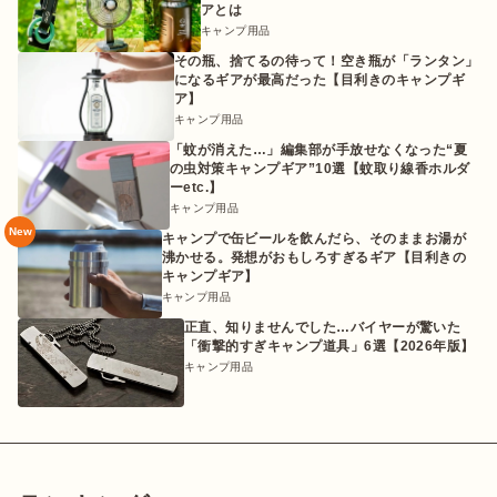
アとは
キャンプ用品
その瓶、捨てるの待って！空き瓶が「ランタン」
になるギアが最高だった【目利きのキャンプギ
ア】
キャンプ用品
「蚊が消えた…」編集部が手放せなくなった“夏
の虫対策キャンプギア”10選【蚊取り線香ホルダ
ーetc.】
キャンプ用品
New
キャンプで缶ビールを飲んだら、そのままお湯が
沸かせる。発想がおもしろすぎるギア【目利きの
キャンプギア】
キャンプ用品
正直、知りませんでした…バイヤーが驚いた
「衝撃的すぎキャンプ道具」6選【2026年版】
キャンプ用品