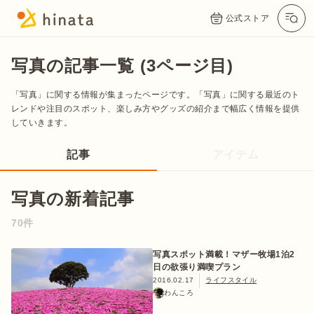
公式ストア
写真の記事一覧 (3ページ目)
「写真」に関する情報が集まったページです。「写真」に関する最近のト
レンドや注目のスポット、楽しみ方やグッズの紹介まで幅広く情報を提供
していきます。
記事
アイテム
写真の新着記事
公式App
Twitter
Instagram
LINE
70件
写真スポット満載！マザー牧場1泊2
日の欲張り満喫プラン
公式オンラインストア
2016.02.17
ライフスタイル
わんころ