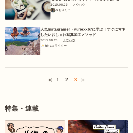
2015.08.25
ノウハウ
みおりんこ
人気Instagramer・yuriexx67に学ぶ！すぐにマネ
したいおしゃれ写真加工メソッド
2015.08.23
ノウハウ
hinataライター
Next ›
1
2
3
特集・連載