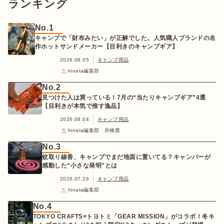
ランキング
No.1
キャンプで「財布みたい」が正解でした。人気職人ブランドの名
作ホットサンドメーカー【目利きのキャンプギア】
2026.08.05
キャンプ用品
hinata編集部
No.2
見つけた人は買っている！7月の“当たりキャンプギア”4選
【目利きが本気で推す逸品】
2026.08.04
キャンプ用品
hinata編集部 舟橋愛
No.3
蚊取り線香、キャンプでまだ地面に置いてる？キャンパーが
感動した“小さな発明”とは
2026.07.26
キャンプ用品
hinata編集部
No.4
TOKYO CRAFTS×トヨトミ「GEAR MISSION」がコラボ！冬キ