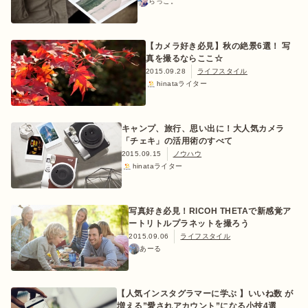
らっこ。
【カメラ好き必見】秋の絶景6選！ 写
真を撮るならここ☆
ログイン/会員登録
2015.09.28
ライフスタイル
hinataライター
キャンプ、旅行、思い出に！大人気カメラ
「チェキ」の活用術のすべて
2015.09.15
ノウハウ
hinataライター
マガジン
イベント
キャンプ場
レンタル
オンライン
写真好き必見！RICOH THETAで新感覚ア
検索
ショップ
ートリトルプラネットを撮ろう
2015.09.06
ライフスタイル
あーる
【人気インスタグラマーに学ぶ 】いいね数 が
増える”愛されアカウント”になる小技4選