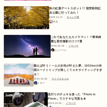
秋の紅葉デートスポット♡ 国営昭和記
念公園に行ってみた！
2015.11.11
キャンプ場
みお
おすすめ特集
これであなたもカメラマン！？簡単綺
キャンプ用品
麗な星空撮影のコツ7選
2015.10.19
ノウハウ
りょーへい
キャンプ場
願えば叶う！一人の女性が叶えた夢。1853kmの米
料理
国ロードトリップが美しくてエキサイティングすぎ
る！
2015.10.02
ライフスタイル
トギー
how to
流行りのチェキを使った「Photo in
Photo」でステキな写真を★
初めての方
2015.10.01
ノウハウ