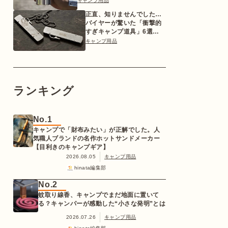
キャンプ用品
正直、知りませんでした…
バイヤーが驚いた「衝撃的
すぎキャンプ道具」6選
【2026年版】
キャンプ用品
ランキング
No.1
キャンプで「財布みたい」が正解でした。人
気職人ブランドの名作ホットサンドメーカー
【目利きのキャンプギア】
2026.08.05
キャンプ用品
hinata編集部
No.2
蚊取り線香、キャンプでまだ地面に置いて
る？キャンパーが感動した“小さな発明”とは
2026.07.26
キャンプ用品