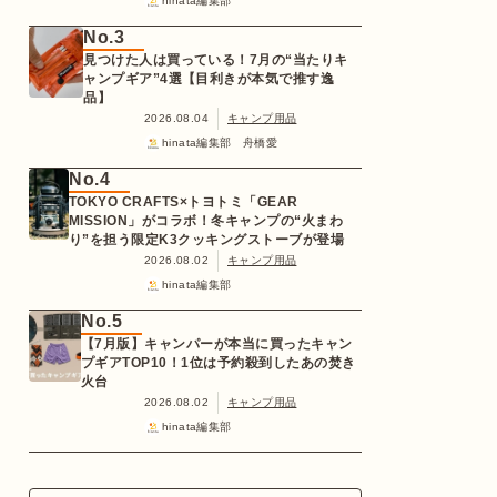
hinata編集部
No.3
見つけた人は買っている！7月の“当たりキ
ャンプギア”4選【目利きが本気で推す逸
品】
2026.08.04
キャンプ用品
hinata編集部 舟橋愛
No.4
TOKYO CRAFTS×トヨトミ「GEAR
MISSION」がコラボ！冬キャンプの“火まわ
り”を担う限定K3クッキングストーブが登場
2026.08.02
キャンプ用品
hinata編集部
No.5
【7月版】キャンパーが本当に買ったキャン
プギアTOP10！1位は予約殺到したあの焚き
火台
2026.08.02
キャンプ用品
hinata編集部