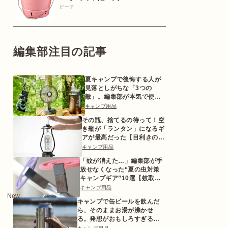
ピーチ
編集部注目の記事
夏キャンプで後悔する人が
見落としがちな「3つの
敵」。編集部が本気で使っ
た対策ギアとは
キャンプ用品
その瓶、捨てるの待って！空
き瓶が「ランタン」になるギ
アが最高だった【目利きのキ
ャンプギア】
キャンプ用品
「蚊が消えた…」編集部が手
放せなくなった“夏の虫対策
キャンプギア”10選【蚊取り
線香ホルダーetc.】
キャンプ用品
New
キャンプで缶ビールを飲んだ
ら、そのままお湯が沸かせ
る。発想がおもしろすぎるギ
ア【目利きのキャンプギア】