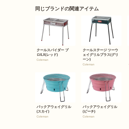
同じブランドの関連アイテム
クールスパイダー プ
クールステージ ツーウ
ロ/LX(レッド)
ェイグリルプラス(グリ
ーン)
Coleman
Coleman
パックアウェイグリル
パックアウェイグリル
(スカイ)
(ピーチ)
Coleman
Coleman