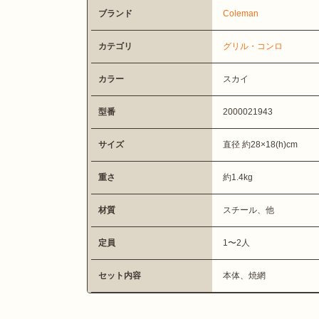
ブランド
Coleman
カテゴリ
グリル・コンロ
カラー
スカイ
型番
2000021943
サイズ
直径 約28×18(h)cm
重さ
約1.4kg
材質
スチール、他
定員
1〜2人
セット内容
本体、焼網