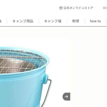
公式オンラインストア
ロ
集
キャンプ用品
キャンプ場
料理
how to
Next