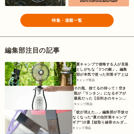
特集・連載一覧
編集部注目の記事
夏キャンプで後悔する人が見落
としがちな「3つの敵」。編集
部が本気で使った対策ギアとは
キャンプ用品
その瓶、捨てるの待って！空き
瓶が「ランタン」になるギアが
最高だった【目利きのキャンプ
ギア】
キャンプ用品
「蚊が消えた…」編集部が手放せ
なくなった“夏の虫対策キャンプ
ギア”10選【蚊取り線香ホルダー
etc.】
キャンプ用品