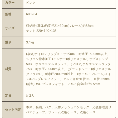
カラー
ピンク
型番
680964
収納時:(幕体)約直径21×39cm(フレーム)約58cm
サイズ
テント:220×140×135
重さ
3.4kg
(幕体)ナイロンリップストップ40D、耐水圧1500mm以上、
シリコン撥水加工 (インナー)ポリエステルリップストップ
50D、ポリエステルメッシュ、 (フロア)ポリエステルタフタ
材質
75D、耐水圧2000mm以上、 (グランドシート)ポリエステル
タフタ75D、耐水圧2000mm以上、 (ポール・フレーム)メイ
ン/DAC プレスフィット、アルミ合金/直径9.0、直径9.5mm
(前室)DAC プレスフィット、アルミ合金/直径9.5mm
定員
約2人
本体、張縄、ペグ、天井メッシュハンモック、応急修理用リ
セット内容
ペアチューブ、フレーム収納ケース、収納ケース