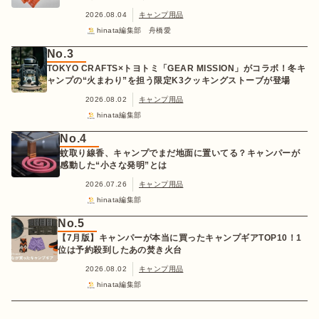
2026.08.04
キャンプ用品
hinata編集部 舟橋愛
No.3
TOKYO CRAFTS×トヨトミ「GEAR MISSION」がコラボ！冬キ
ャンプの“火まわり”を担う限定K3クッキングストーブが登場
2026.08.02
キャンプ用品
hinata編集部
No.4
蚊取り線香、キャンプでまだ地面に置いてる？キャンパーが
感動した“小さな発明”とは
2026.07.26
キャンプ用品
hinata編集部
No.5
【7月版】キャンパーが本当に買ったキャンプギアTOP10！1
位は予約殺到したあの焚き火台
2026.08.02
キャンプ用品
hinata編集部