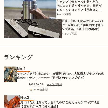
キャンプで缶ビールを飲んだら、
そのままお湯が沸かせる。発想が
おもしろすぎるギア【目利きのキ
ャンプギア】
キャンプ用品
正直、知りませんでした…バイ
ヤーが驚いた「衝撃的すぎキャ
ンプ道具」6選【2026年版】
キャンプ用品
ランキング
No.1
キャンプで「財布みたい」が正解でした。人気職人ブランドの名
作ホットサンドメーカー【目利きのキャンプギア】
2026.08.05
キャンプ用品
hinata編集部
No.2
見つけた人は買っている！7月の“当たりキャンプギア”4選
【目利きが本気で推す逸品】