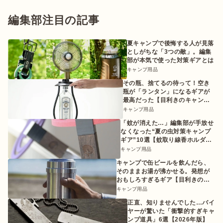
編集部注目の記事
夏キャンプで後悔する人が見落
としがちな「3つの敵」。編集
部が本気で使った対策ギアとは
キャンプ用品
その瓶、捨てるの待って！空き
瓶が「ランタン」になるギアが
最高だった【目利きのキャンプ
ギア】
キャンプ用品
「蚊が消えた…」編集部が手放せ
なくなった“夏の虫対策キャンプ
ギア”10選【蚊取り線香ホルダー
etc.】
キャンプ用品
キャンプで缶ビールを飲んだら、
そのままお湯が沸かせる。発想が
おもしろすぎるギア【目利きのキ
ャンプギア】
キャンプ用品
正直、知りませんでした…バイ
ヤーが驚いた「衝撃的すぎキャ
ンプ道具」6選【2026年版】