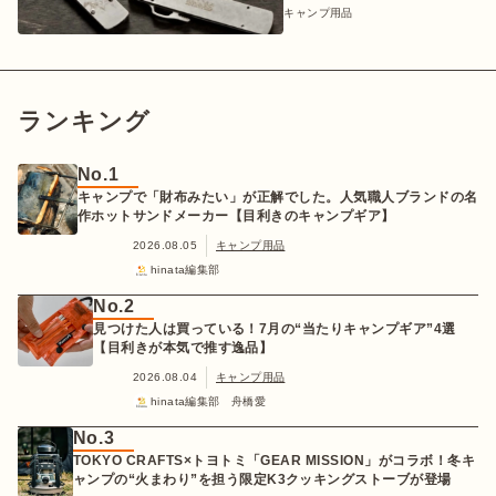
キャンプ用品
ランキング
No.1
キャンプで「財布みたい」が正解でした。人気職人ブランドの名
作ホットサンドメーカー【目利きのキャンプギア】
2026.08.05
キャンプ用品
hinata編集部
No.2
見つけた人は買っている！7月の“当たりキャンプギア”4選
【目利きが本気で推す逸品】
2026.08.04
キャンプ用品
hinata編集部 舟橋愛
No.3
TOKYO CRAFTS×トヨトミ「GEAR MISSION」がコラボ！冬キ
ャンプの“火まわり”を担う限定K3クッキングストーブが登場