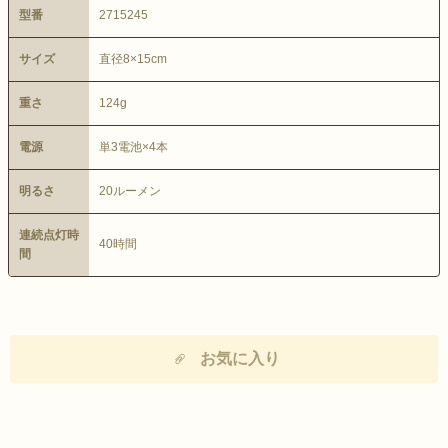
型番
2715245
サイズ
直径8×15cm
重さ
124g
電源
単3電池×4本
明るさ
20ルーメン
連続点灯時
40時間
間
お気に入り