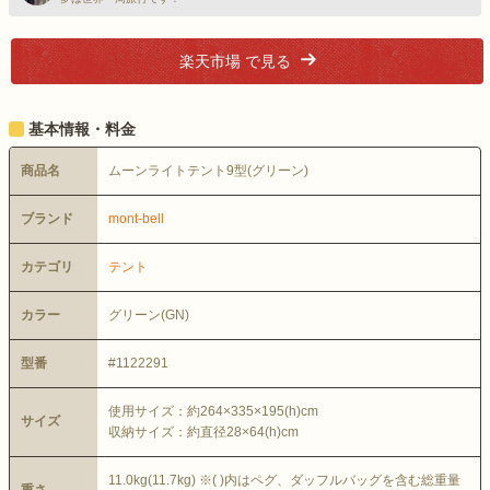
楽天市場 で見る
基本情報・料金
商品名
ムーンライトテント9型(グリーン)
ブランド
mont-bell
カテゴリ
テント
カラー
グリーン(GN)
型番
#1122291
使用サイズ：約264×335×195(h)cm
サイズ
収納サイズ：約直径28×64(h)cm
11.0kg(11.7kg) ※( )内はペグ、ダッフルバッグを含む総重量
重さ