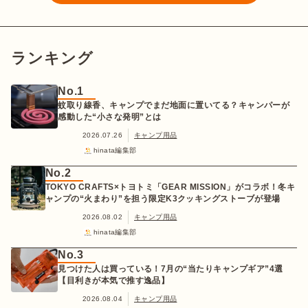
ランキング
No.1
蚊取り線香、キャンプでまだ地面に置いてる？キャンパーが
感動した“小さな発明”とは
2026.07.26
キャンプ用品
hinata編集部
No.2
TOKYO CRAFTS×トヨトミ「GEAR MISSION」がコラボ！冬キ
ャンプの“火まわり”を担う限定K3クッキングストーブが登場
2026.08.02
キャンプ用品
hinata編集部
No.3
見つけた人は買っている！7月の“当たりキャンプギア”4選
【目利きが本気で推す逸品】
2026.08.04
キャンプ用品