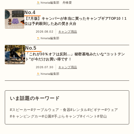
hinata編集部 舟橋愛
No.4
【7月版】キャンパーが本当に買ったキャンプギアTOP10！1
位は予約殺到したあの焚き火台
2026.08.02
キャンプ用品
hinata編集部
No.5
「これが30％オフは反則…」秘密基地みたいな“コットテン
ト”が今だけお買い得です！
2026.07.30
キャンプ用品
hinata編集部
いま話題のキーワード
スピーカー
テーブルウェア・食器
レンタル
ビギナー
ウェア
キャンピングカー
公園
手ぶらキャンプ
イベント
登山