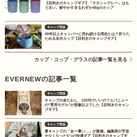
【目利きのキャンプギア】「チタン＝グレー」はも
う古い。鮮やかすぎるわずか48gのカップ
キャンプ用品
40年以上キャンパーに売れ続ける理由とは？折りた
ためる名作カップ【目利きのキャンプギア】
カップ・コップ・グラスの記事一覧を見る
EVERNEWの記事一覧
キャンプ用品
キャンプの金たわし、100均でいいの？エバニュー
の“専用モデル”が想像以上でした【目利きのキャン
プギア】
キャンプ用品
夏キャンプの「あー暑い…」が激減。編集部が手放
せなくなった5つの快適ギア【目利きのキャンプギ