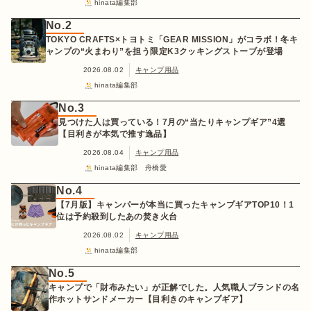
hinata編集部
No.2
TOKYO CRAFTS×トヨトミ「GEAR MISSION」がコラボ！冬キ
ャンプの“火まわり”を担う限定K3クッキングストーブが登場
2026.08.02
キャンプ用品
hinata編集部
No.3
見つけた人は買っている！7月の“当たりキャンプギア”4選
【目利きが本気で推す逸品】
2026.08.04
キャンプ用品
hinata編集部 舟橋愛
No.4
【7月版】キャンパーが本当に買ったキャンプギアTOP10！1
位は予約殺到したあの焚き火台
2026.08.02
キャンプ用品
hinata編集部
No.5
キャンプで「財布みたい」が正解でした。人気職人ブランドの名
作ホットサンドメーカー【目利きのキャンプギア】